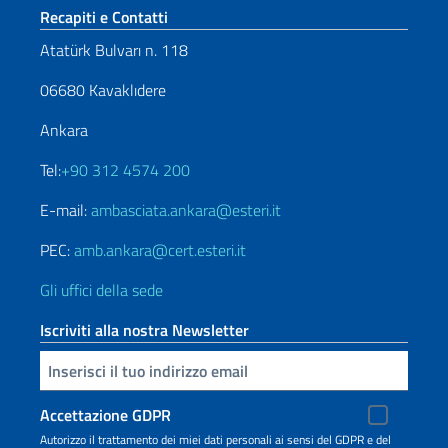
Sezione footer
Recapiti e Contatti
Atatürk Bulvarı n. 118
06680 Kavaklıdere
Ankara
Tel:
+90 312 4574 200
E-mail:
ambasciata.ankara@esteri.it
PEC:
amb.ankara@cert.esteri.it
Gli uffici della sede
Iscriviti alla nostra Newsletter
Inserisci la tua email
Accettazione GDPR
Autorizzo il trattamento dei miei dati personali ai sensi del GDPR e del