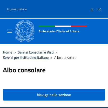
Salta al contenuto
IT
TR
Governo Italiano
Intestazione sito, social e menù
Ambasciata d'Italia ad Ankara
Il sito ufficiale dell'Ambasciata d'Italia ad A
Home
>
Servizi Consolari e Visti
>
Servizi per il cittadino italiano
>
Albo consolare
Albo consolare
Naviga nella sezione