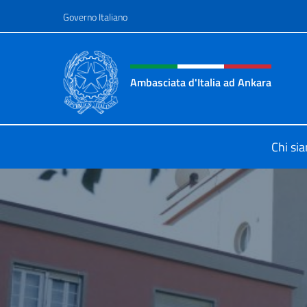
Salta al contenuto
Governo Italiano
Intestazione sito, social 
Ambasciata d'Italia ad Ankara
Il sito ufficiale dell'Ambasciata d'I
Chi si