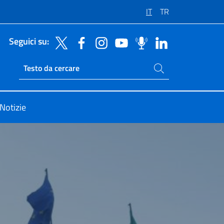
IT
TR
Seguici su:
Cerca nel sito
Ricerca sito live
Notizie