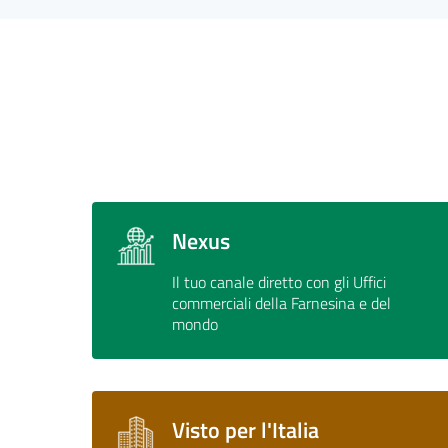
Nexus
Il tuo canale diretto con gli Uffici
commerciali della Farnesina e del
mondo
Visto per l'Italia