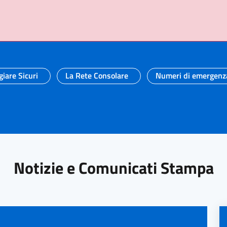
giare Sicuri
La Rete Consolare
Numeri di emergenz
Notizie e Comunicati Stampa