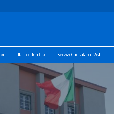
e menù
talia ad Ankara
amo
Italia e Turchia
Servizi Consolari e Visti