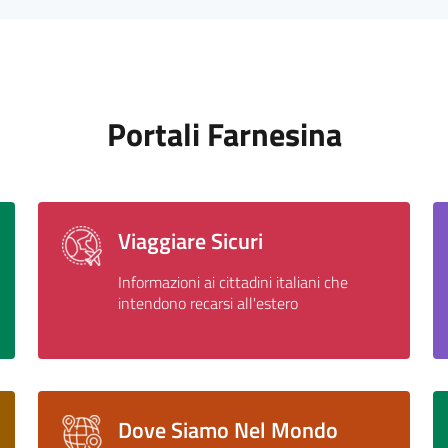
Portali Farnesina
Viaggiare Sicuri
Informazioni ai cittadini italiani che
intendono recarsi all'estero
Dove Siamo Nel Mondo