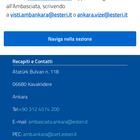
all’Ambasciata, scrivendo
a
visti.ambankara@esteri.it
o
ankara.vize@esteri.it
Naviga nella sezione
Sezione footer
Recapiti e Contatti
Atatürk Bulvarı n. 118
06680 Kavaklıdere
Ankara
Tel:
+90 312 4574 200
E-mail:
ambasciata.ankara@esteri.it
PEC:
amb.ankara@cert.esteri.it