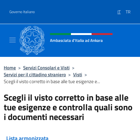
Salta al contenuto
IT
TR
Governo Italiano
Intestazione sito, social e menù
Ambasciata d'Italia ad Ankara
Il sito ufficiale dell'Ambasciata d'Italia ad A
Home
>
Servizi Consolari e Visti
>
Servizi per il cittadino straniero
>
Visti
>
Scegli il visto corretto in base alle tue esigenze e...
Scegli il visto corretto in base alle
tue esigenze e controlla quali sono
i documenti necessari
Lista armonizzata