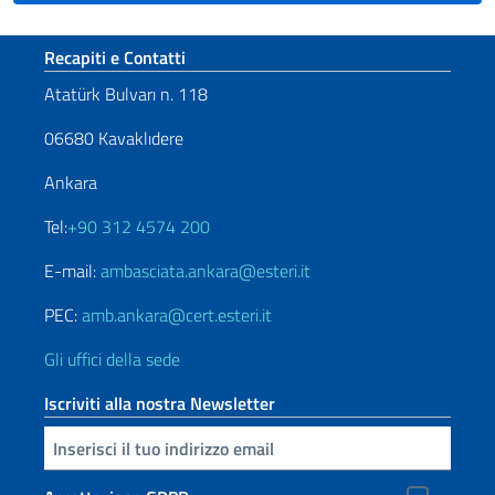
Sezione footer
Recapiti e Contatti
Atatürk Bulvarı n. 118
06680 Kavaklıdere
Ankara
Tel:
+90 312 4574 200
E-mail:
ambasciata.ankara@esteri.it
PEC:
amb.ankara@cert.esteri.it
Gli uffici della sede
Iscriviti alla nostra Newsletter
Inserisci la tua email