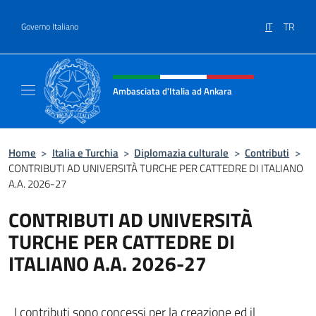
Salta al contenuto
IT
TR
Governo Italiano
Intestazione sito, social e menù
Ambasciata d'Italia ad Ankara
Il sito ufficiale dell'Ambasciata d'Italia ad A
Home
>
Italia e Turchia
>
Diplomazia culturale
>
Contributi
>
CONTRIBUTI AD UNIVERSITÀ TURCHE PER CATTEDRE DI ITALIANO
A.A. 2026-27
CONTRIBUTI AD UNIVERSITÀ
TURCHE PER CATTEDRE DI
ITALIANO A.A. 2026-27
I contributi sono concessi per la creazione ed il