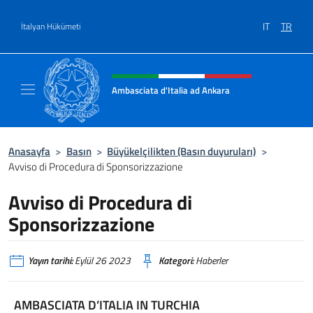
Go to content
IT
TR
İtalyan Hükümeti
Site başlığı, sosyal medya ve m
Ambasciata d'Italia ad Ankara
Il sito ufficiale dell'Ambasciata d'Italia ad A
Anasayfa
>
Basın
>
Büyükelçilikten (Basın duyuruları)
>
Avviso di Procedura di Sponsorizzazione
Avviso di Procedura di
Sponsorizzazione
Yayın tarihi:
Eylül 26 2023
Kategori:
Haberler
AMBASCIATA D’ITALIA IN TURCHIA