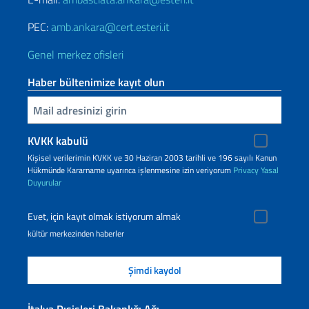
PEC:
amb.ankara@cert.esteri.it
Genel merkez ofisleri
Haber bültenimize kayıt olun
Inserisci la tua email
KVKK kabulü
Kişisel verilerimin KVKK ve 30 Haziran 2003 tarihli ve 196 sayılı Kanun
Hükmünde Kararname uyarınca işlenmesine izin veriyorum
Privacy
Yasal
Duyurular
Evet, için kayıt olmak istiyorum almak
kültür merkezinden haberler