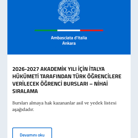
2026-2027 AKADEMİK YILI İÇİN İTALYA
HÜKÜMETİ TARAFINDAN TÜRK ÖĞRENCİLERE
VERİLECEK ÖĞRENCİ BURSLARI – NİHAİ
SIRALAMA
Bursları almaya hak kazananlar asil ve yedek listesi
aşağıdadır.
2026-2027 AKADEMİK YILI İÇİN İTALYA HÜKÜME
Devamını oku