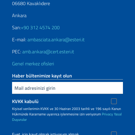
06680 Kavaklıdere
Ankara
San:
+90 312 4574 200
E-mail:
ambasciata.ankara@esteri.it
PEC:
amb.ankara@cert.esteri.it
Genel merkez ofisleri
Haber bültenimize kayıt olun
Inserisci la tua email
KVKK kabulü
Kişisel verilerimin KVKK ve 30 Haziran 2003 tarihli ve 196 sayılı Kanun
Hükmünde Kararname uyarınca işlenmesine izin veriyorum
Privacy
Yasal
Duyurular
Evet, için kayıt olmak istiyorum almak