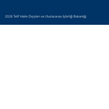
2026 Telif Hakkı Dışişleri ve Uluslararası İşbirliği Bakanlığı