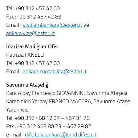
Tel :+90 312 457 42 00
Fax :+90 312 457 42 83
Email :
visti.ambankara@esteri.it
ve
ankara.vize@esteri.it
İdari ve Mali İşler Ofisi
Patrizia FANELLI
Tel :+90 312 457 42 00
Email :
ankara.contabilita@esteri.it
Savunma Ataşeliği
Kara Albay Francesco GIOVANNINI, Savunma Ataşesi
Karabinieri Yarbay FRANCO MACERA, Savunma Ataşe
Yardımcısı
Tel :+90 312 468 12 97 – 467 31 78
Fax :+90 312 468 80 23 – 467 29 82
e-mail :
difeitalia.ankara@smd.difesa.it