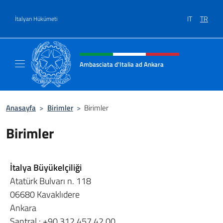
Go to content
IT
TR
İtalyan Hükümeti
Site başlığı, sosyal medya ve m
Ambasciata d'Italia ad Ankara
Il sito ufficiale dell'Ambasciata d'Italia ad A
Anasayfa
>
Birimler
>
Birimler
Birimler
İtalya Büyükelçiliği
Atatürk Bulvarı n. 118
06680 Kavaklıdere
Ankara
Santral :
+90 312 457 42 00