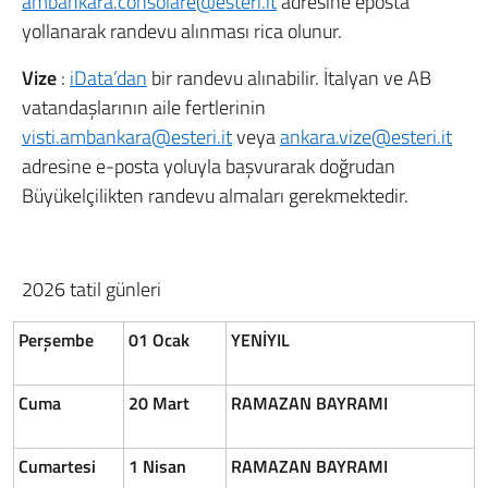
ambankara.consolare@esteri.it
adresine eposta
yollanarak randevu alınması rica olunur.
Vize
:
iData’dan
bir randevu alınabilir. İtalyan ve AB
vatandaşlarının aile fertlerinin
visti.ambankara@esteri.it
veya
ankara.vize@esteri.it
adresine e-posta yoluyla başvurarak doğrudan
Büyükelçilikten randevu almaları gerekmektedir.
2026 tatil günleri
Perşembe
01 Ocak
YENİYIL
Cuma
20 Mart
RAMAZAN BAYRAMI
Cumartesi
1 Nisan
RAMAZAN BAYRAMI