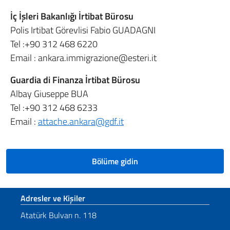
İç İşleri Bakanlığı İrtibat Bürosu
Polis Irtibat Görevlisi Fabio GUADAGNI
Tel :+90 312 468 6220
Email :
ankara.immigrazione@esteri.it
Guardia di Finanza İrtibat Bürosu
Albay Giuseppe BUA
Tel :+90 312 468 6233
Email :
attache.ankara@gdf.it
Bölüme gidin
Footer section
Adresler ve Kişiler
Atatürk Bulvarı n. 118