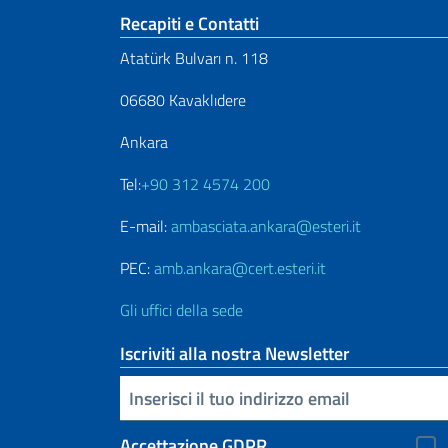
Sezione footer
Recapiti e Contatti
Atatürk Bulvarı n. 118
06680 Kavaklıdere
Ankara
Tel:
+90 312 4574 200
E-mail:
ambasciata.ankara@esteri.it
PEC:
amb.ankara@cert.esteri.it
Gli uffici della sede
Iscriviti alla nostra Newsletter
Inserisci la tua email
Accettazione GDPR