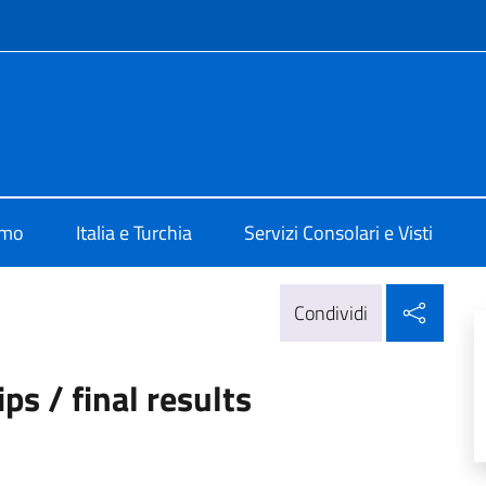
e menù
talia ad Ankara
amo
Italia e Turchia
Servizi Consolari e Visti
Condi
Condividi
ps / final results