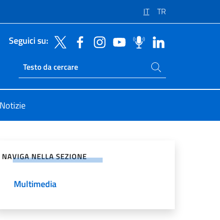
IT
TR
Seguici su:
Cerca nel sito
Ricerca sito live
Notizie
vidi sui Social Network
NAVIGA NELLA SEZIONE
Multimedia