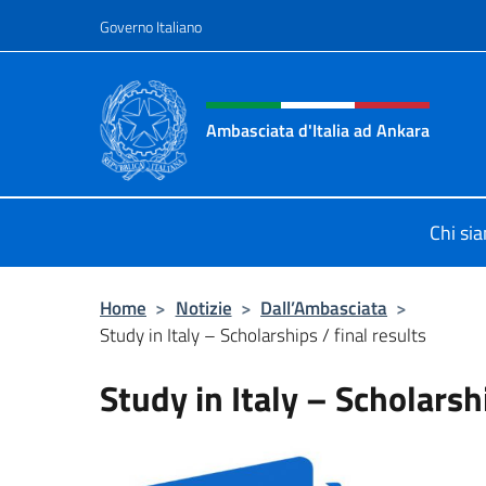
Salta al contenuto
Governo Italiano
Intestazione sito, social 
Ambasciata d'Italia ad Ankara
Il sito ufficiale dell'Ambasciata d'I
Chi si
Home
>
Notizie
>
Dall’Ambasciata
>
Study in Italy – Scholarships / final results
Study in Italy – Scholarshi