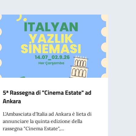
5ª Rassegna di "Cinema Estate" ad
Le no
Ankara
Pubbli
d'oper
L'Ambasciata d'Italia ad Ankara è lieta di
annunciare la quinta edizione della
rassegna "Cinema Estate",...