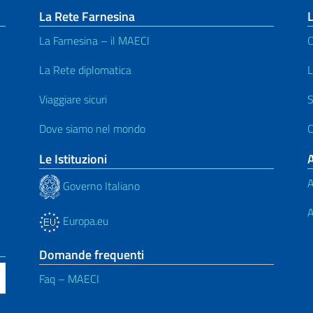
La Rete Farnesina
L
La Farnesina – il MAECI
C
La Rete diplomatica
L
Viaggiare sicuri
S
Dove siamo nel mondo
C
Le Istituzioni
A
Governo Italiano
A
Europa.eu
Domande frequenti
Faq – MAECI