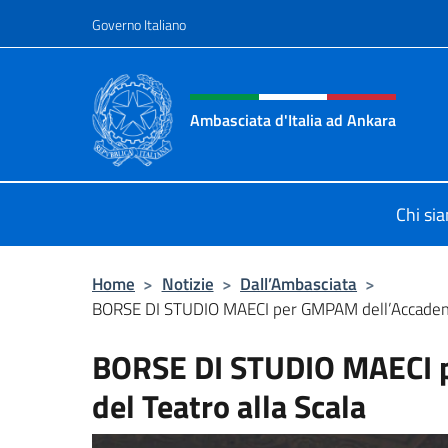
Salta al contenuto
Governo Italiano
Intestazione sito, social 
Ambasciata d'Italia ad Ankara
Il sito ufficiale dell'Ambasciata d'I
Chi si
Home
>
Notizie
>
Dall’Ambasciata
>
BORSE DI STUDIO MAECI per GMPAM dell’Accademia 
BORSE DI STUDIO MAECI 
del Teatro alla Scala