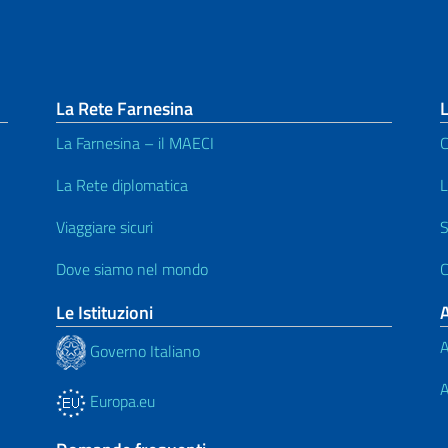
La Rete Farnesina
L
La Farnesina – il MAECI
C
La Rete diplomatica
L
Viaggiare sicuri
S
Dove siamo nel mondo
C
Le Istituzioni
A
Governo Italiano
A
Europa.eu