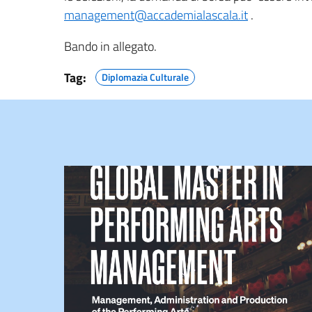
management@accademialascala.it
.
Bando in allegato.
Tag:
Diplomazia Culturale