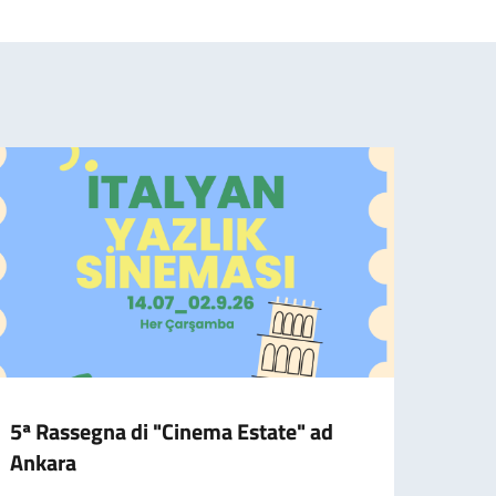
5ª Rassegna di "Cinema Estate" ad
Le no
Ankara
Pubbli