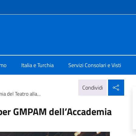
e menù
talia ad Ankara
amo
Italia e Turchia
Servizi Consolari e Visti
Condi
Condividi
del Teatro alla...
per GMPAM dell’Accademia