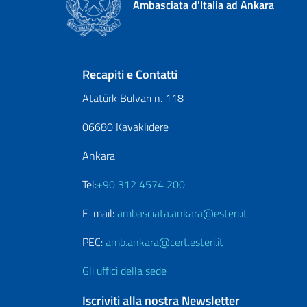
Ambasciata d'Italia ad Ankara
Sezione footer
Recapiti e Contatti
Atatürk Bulvarı n. 118
06680 Kavaklıdere
Ankara
Tel:
+90 312 4574 200
E-mail:
ambasciata.ankara@esteri.it
PEC:
amb.ankara@cert.esteri.it
Gli uffici della sede
Iscriviti alla nostra Newsletter