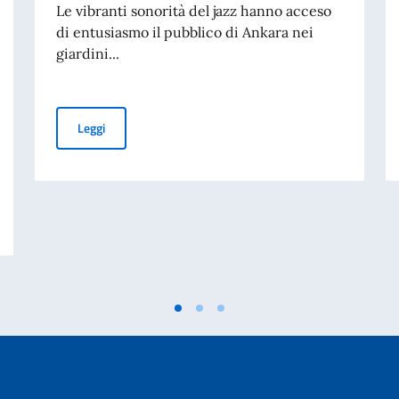
Le vibranti sonorità del jazz hanno acceso
di entusiasmo il pubblico di Ankara nei
giardini...
Festa della musica 2026: Francesco Cavestri Trio in con
Leggi
LIANO IN FAVORE DEGLI STUDENTI STRANIERI PER L’A.A. 2026-2027 – 