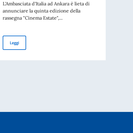
d'oper
L'Ambasciata d'Italia ad Ankara è lieta di
annunciare la quinta edizione della
rassegna "Cinema Estate",...
Leg
certo!
5ª Rassegna di "Cinema Estate" ad Ankara
Leggi
GRADUATORIA FINALE