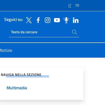
IT
TR
Seguici su:
Cerca nel sito
Ricerca sito live
Notizie
vidi sui Social Network
NAVIGA NELLA SEZIONE
Multimedia