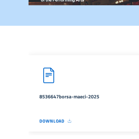
8536647borsa-maeci-2025
DOWNLOAD
8536647BORSA-MAECI-2025