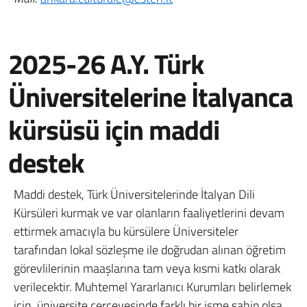
2025-26 A.Y. Türk
Üniversitelerine İtalyanca
kürsüsü için maddi
destek
Maddi destek, Türk Üniversitelerinde İtalyan Dili
Kürsüleri kurmak ve var olanların faaliyetlerini devam
ettirmek amacıyla bu kürsülere Üniversiteler
tarafından lokal sözleşme ile doğrudan alınan öğretim
görevlilerinin maaşlarına tam veya kısmi katkı olarak
verilecektir. Muhtemel Yararlanıcı Kurumları belirlemek
için, üniversite çerçevesinde farklı bir isme sahip olsa