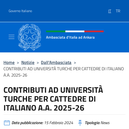
Salta al contenuto
IT
TR
Governo Italiano
Intestazione sito, social e menù
Ambasciata d'Italia ad Ankara
Il sito ufficiale dell'Ambasciata d'Italia ad A
Home
>
Notizie
>
Dall’Ambasciata
>
CONTRIBUTI AD UNIVERSITÀ TURCHE PER CATTEDRE DI ITALIANO
A.A. 2025-26
CONTRIBUTI AD UNIVERSITÀ
TURCHE PER CATTEDRE DI
ITALIANO A.A. 2025-26
Data pubblicazione:
15 Febbraio 2024
Tipologia:
News