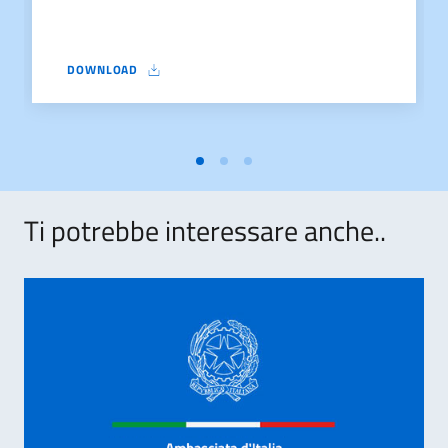
DOWNLOAD
CONTRIBUTION FOR CHAIRS OF ITALIAN LANGUAGE – INSTRUC
Ti potrebbe interessare anche..