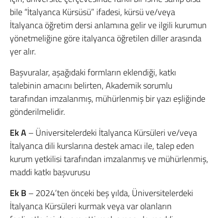
bile “İtalyanca Kürsüsü” ifadesi, kürsü ve/veya
İtalyanca öğretim dersi anlamına gelir ve ilgili kurumun
yönetmeliğine göre italyanca öğretilen diller arasında
yer alır.
Başvuralar, aşağıdaki formların eklendiği, katkı
talebinin amacını belirten, Akademik sorumlu
tarafından imzalanmış, mühürlenmiş bir yazı eşliğinde
gönderilmelidir.
Ek A
– Üniversitelerdeki İtalyanca Kürsüleri ve/veya
İtalyanca dili kurslarına destek amacı ile, talep eden
kurum yetkilisi tarafından imzalanmış ve mühürlenmiş,
maddi katkı başvurusu
Ek B
– 2024’ten önceki beş yılda, Üniversitelerdeki
İtalyanca Kürsüleri kurmak veya var olanların