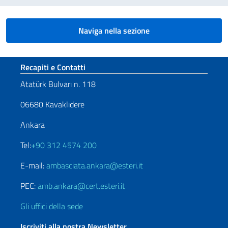
Naviga nella sezione
Sezione footer
Recapiti e Contatti
Atatürk Bulvarı n. 118
06680 Kavaklıdere
Ankara
Tel:
+90 312 4574 200
E-mail:
ambasciata.ankara@esteri.it
PEC:
amb.ankara@cert.esteri.it
Gli uffici della sede
Iscriviti alla nostra Newsletter