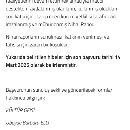
faaliyetlerini devam ettirmek amacıyla maddi
destekten faydalanmış olanların, kullanmış oldukları
son katkı için , talep eden kurum yetkilisi tarafından
imzalanmış ve mühürlenmiş Nihai Rapor.
Nihai raporların sunulması, katkının verilmesi ve
tahsisi için zaruri bir koşuldur.
Yukarıda belirtilen hibeler için son başvuru tarihi 14
Mart 2025 olarak belirlenmiştir.
Başvurunun sunuluş şekli ve gönderilecek formlar
hakkında bilgi için:
KÜLTÜR OFİSİ
Übeyde Barbara ELLİ