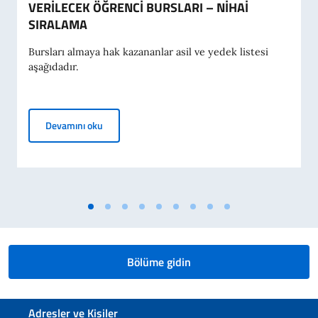
VERİLECEK ÖĞRENCİ BURSLARI – NİHAİ
SIRALAMA
Bursları almaya hak kazananlar asil ve yedek listesi
aşağıdadır.
2026-2027 AKADEMİK YILI İÇİN İTALYA HÜKÜME
Devamını oku
Bölüme gidin
Footer section
Adresler ve Kişiler