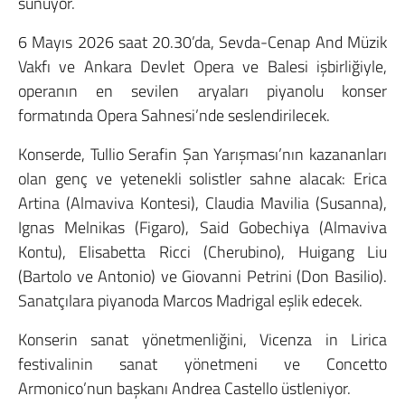
sunuyor.
6 Mayıs 2026 saat 20.30’da, Sevda-Cenap And Müzik
Vakfı ve Ankara Devlet Opera ve Balesi işbirliğiyle,
operanın en sevilen aryaları piyanolu konser
formatında Opera Sahnesi’nde seslendirilecek.
Konserde, Tullio Serafin Şan Yarışması’nın kazananları
olan genç ve yetenekli solistler sahne alacak: Erica
Artina (Almaviva Kontesi), Claudia Mavilia (Susanna),
Ignas Melnikas (Figaro), Said Gobechiya (Almaviva
Kontu), Elisabetta Ricci (Cherubino), Huigang Liu
(Bartolo ve Antonio) ve Giovanni Petrini (Don Basilio).
Sanatçılara piyanoda Marcos Madrigal eşlik edecek.
Konserin sanat yönetmenliğini, Vicenza in Lirica
festivalinin sanat yönetmeni ve Concetto
Armonico’nun başkanı Andrea Castello üstleniyor.