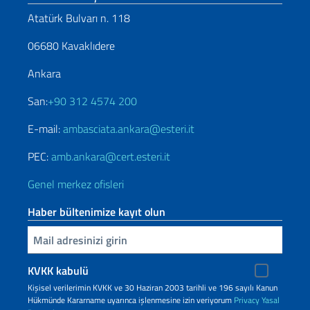
Atatürk Bulvarı n. 118
06680 Kavaklıdere
Ankara
San:
+90 312 4574 200
E-mail:
ambasciata.ankara@esteri.it
PEC:
amb.ankara@cert.esteri.it
Genel merkez ofisleri
Haber bültenimize kayıt olun
Inserisci la tua email
KVKK kabulü
Kişisel verilerimin KVKK ve 30 Haziran 2003 tarihli ve 196 sayılı Kanun
Hükmünde Kararname uyarınca işlenmesine izin veriyorum
Privacy
Yasal