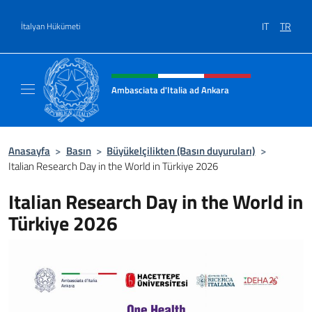
Go to content
IT
TR
İtalyan Hükümeti
Site başlığı, sosyal medya ve m
Ambasciata d'Italia ad Ankara
Il sito ufficiale dell'Ambasciata d'Italia ad A
Anasayfa
>
Basın
>
Büyükelçilikten (Basın duyuruları)
>
Italian Research Day in the World in Türkiye 2026
Italian Research Day in the World in
Türkiye 2026