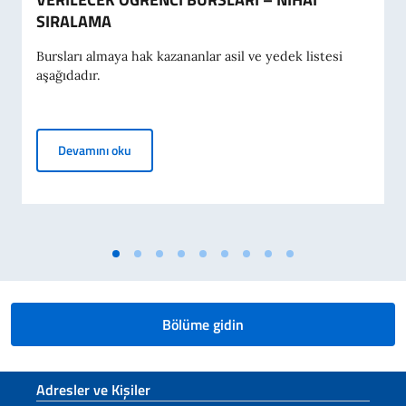
SIRALAMA
Bursları almaya hak kazananlar asil ve yedek listesi
aşağıdadır.
2026-2027 AKADEMİK YILI İÇİN İTALYA HÜKÜME
Devamını oku
Bölüme gidin
Footer section
Adresler ve Kişiler