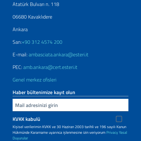
Atatürk Bulvarı n. 118
06680 Kavaklıdere
Ankara
San:
+90 312 4574 200
E-mail:
ambasciata.ankara@esteri.it
PEC:
amb.ankara@cert.esteri.it
Genel merkez ofisleri
Haber bültenimize kayıt olun
Inserisci la tua email
KVKK kabulü
Kişisel verilerimin KVKK ve 30 Haziran 2003 tarihli ve 196 sayılı Kanun
Hükmünde Kararname uyarınca işlenmesine izin veriyorum
Privacy
Yasal
Duyurular