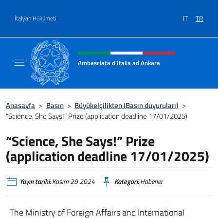
Go to content
IT
TR
İtalyan Hükümeti
Site başlığı, sosyal medya ve m
Ambasciata d'Italia ad Ankara
Il sito ufficiale dell'Ambasciata d'Italia ad A
Anasayfa
>
Basın
>
Büyükelçilikten (Basın duyuruları)
>
“Science, She Says!” Prize (application deadline 17/01/2025)
“Science, She Says!” Prize
(application deadline 17/01/2025)
Yayın tarihi:
Kasım 29 2024
Kategori:
Haberler
The Ministry of Foreign Affairs and International