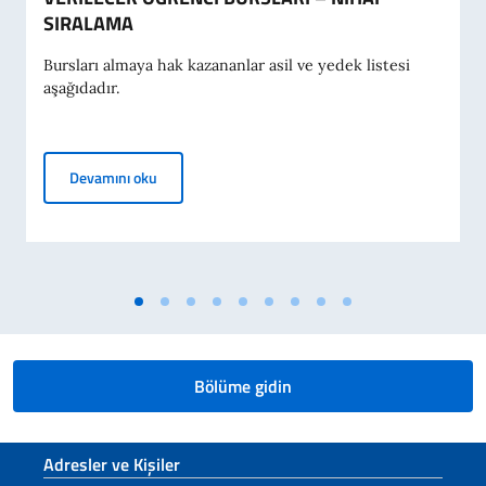
SIRALAMA
Bursları almaya hak kazananlar asil ve yedek listesi
aşağıdadır.
2026-2027 AKADEMİK YILI İÇİN İTALYA HÜKÜME
Devamını oku
Bölüme gidin
Footer section
Adresler ve Kişiler