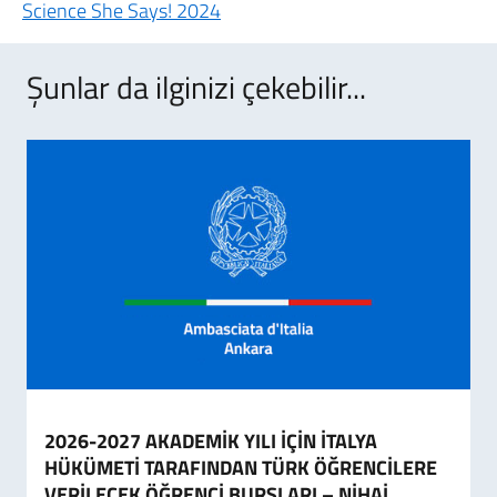
Science She Says! 2024
Şunlar da ilginizi çekebilir...
2026-2027 AKADEMİK YILI İÇİN İTALYA
HÜKÜMETİ TARAFINDAN TÜRK ÖĞRENCİLERE
VERİLECEK ÖĞRENCİ BURSLARI – NİHAİ