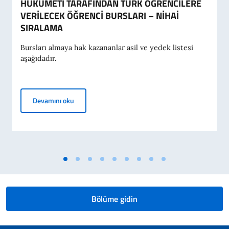
HÜKÜMETİ TARAFINDAN TÜRK ÖĞRENCİLERE
VERİLECEK ÖĞRENCİ BURSLARI – NİHAİ
SIRALAMA
Bursları almaya hak kazananlar asil ve yedek listesi
aşağıdadır.
2026-2027 AKADEMİK YILI İÇİN İTALYA HÜKÜME
Devamını oku
Bölüme gidin