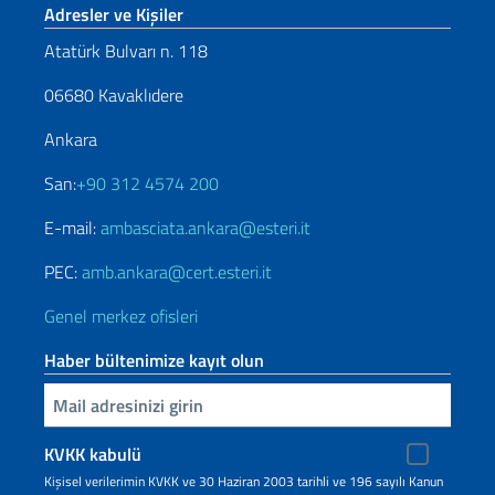
Footer section
Adresler ve Kişiler
Atatürk Bulvarı n. 118
06680 Kavaklıdere
Ankara
San:
+90 312 4574 200
E-mail:
ambasciata.ankara@esteri.it
PEC:
amb.ankara@cert.esteri.it
Genel merkez ofisleri
Haber bültenimize kayıt olun
Inserisci la tua email
KVKK kabulü
Kişisel verilerimin KVKK ve 30 Haziran 2003 tarihli ve 196 sayılı Kanun