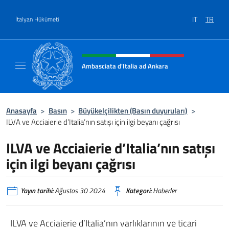
Go to content
IT
TR
İtalyan Hükümeti
Site başlığı, sosyal medya ve m
Ambasciata d'Italia ad Ankara
Il sito ufficiale dell'Ambasciata d'Italia ad A
Anasayfa
>
Basın
>
Büyükelçilikten (Basın duyuruları)
>
ILVA ve Acciaierie d’Italia’nın satışı için ilgi beyanı çağrısı
ILVA ve Acciaierie d’Italia’nın satışı
için ilgi beyanı çağrısı
Yayın tarihi:
Ağustos 30 2024
Kategori:
Haberler
ILVA ve Acciaierie d’Italia’nın varlıklarının ve ticari