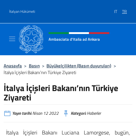
Go to content
IT
TR
İtalyan Hükümeti
Site başlığı, sosyal medya ve m
Ambasciata d'Italia ad Ankara
Il sito ufficiale dell'Ambasciata d'Italia ad A
Anasayfa
>
Basın
>
Büyükelçilikten (Basın duyuruları)
>
İtalya İçişleri Bakanı’nın Türkiye Ziyareti
İtalya İçişleri Bakanı’nın Türkiye
Ziyareti
Yayın tarihi:
Nisan 12 2022
Kategori:
Haberler
İtalya İçişleri Bakanı Luciana Lamorgese, bugün,