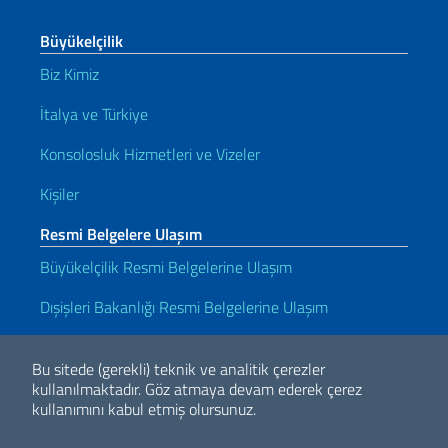
Büyükelçilik
Biz Kimiz
İtalya ve Türkiye
Konsolosluk Hizmetleri ve Vizeler
Kişiler
Resmi Belgelere Ulaşım
Büyükelçilik Resmi Belgelerine Ulaşım
Dışişleri Bakanlığı Resmi Belgelerine Ulaşım
Kullanışlı bağlantılar
Bu sitede (gerekli) teknik ve analitik çerezler
Note legali
Privacy e cookie policy
Dichiarazione di accessibilità
kullanılmaktadır.
Göz atmaya devam ederek çerez
kullanımını kabul etmiş olursunuz.