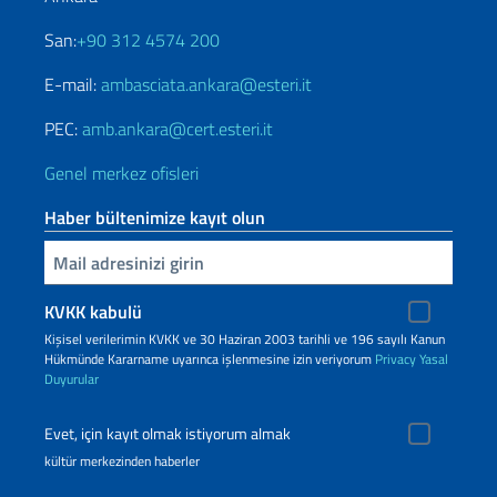
San:
+90 312 4574 200
E-mail:
ambasciata.ankara@esteri.it
PEC:
amb.ankara@cert.esteri.it
Genel merkez ofisleri
Haber bültenimize kayıt olun
Inserisci la tua email
KVKK kabulü
Kişisel verilerimin KVKK ve 30 Haziran 2003 tarihli ve 196 sayılı Kanun
Hükmünde Kararname uyarınca işlenmesine izin veriyorum
Privacy
Yasal
Duyurular
Evet, için kayıt olmak istiyorum almak
kültür merkezinden haberler