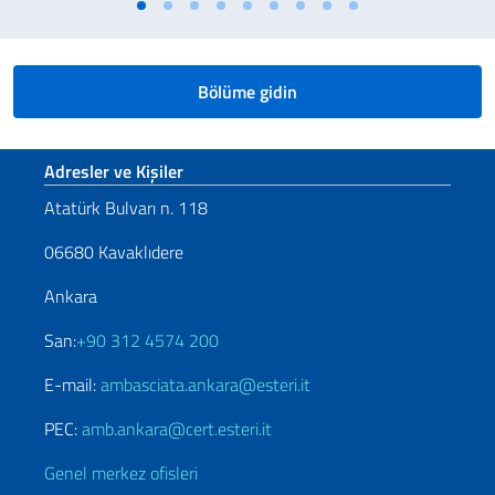
Bölüme gidin
Footer section
Adresler ve Kişiler
Atatürk Bulvarı n. 118
06680 Kavaklıdere
Ankara
San:
+90 312 4574 200
E-mail:
ambasciata.ankara@esteri.it
PEC:
amb.ankara@cert.esteri.it
Genel merkez ofisleri