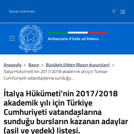
Go to content
IT
TR
İtalyan Hükümeti
Site başlığı, sosyal medya ve m
Ambasciata d'Italia ad Ankara
Il sito ufficiale dell'Ambasciata d'Italia ad A
Anasayfa
>
Basın
>
Büyükelçilikten (Basın duyuruları)
>
İtalya Hükümeti’nin 2017/2018 akademik yılı için Türkiye
Cumhuriyeti vatandaşlarına sunduğu...
İtalya Hükümeti’nin 2017/2018
akademik yılı için Türkiye
Cumhuriyeti vatandaşlarına
sunduğu bursların kazanan adaylar
(asil ve yedek) listesi.