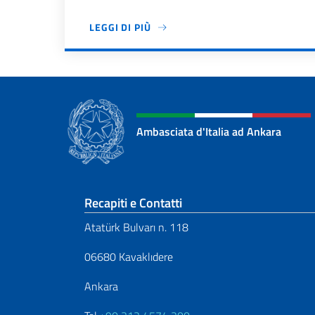
LEGGI DI PIÙ
Paginazione
Ambasciata d'Italia ad Ankara
Sezione footer
Recapiti e Contatti
Atatürk Bulvarı n. 118
06680 Kavaklıdere
Ankara