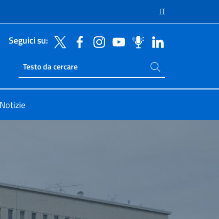
IT
Seguici su:
Cerca nel sito
Ricerca sito live
Notizie