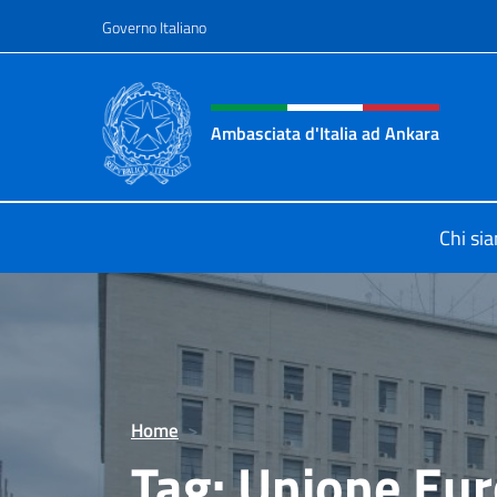
Salta al contenuto
Governo Italiano
Intestazione sito, social 
Ambasciata d'Italia ad Ankara
Il sito ufficiale dell'Ambasciata d'I
Chi si
Home
>
Tag:
Unione Eu