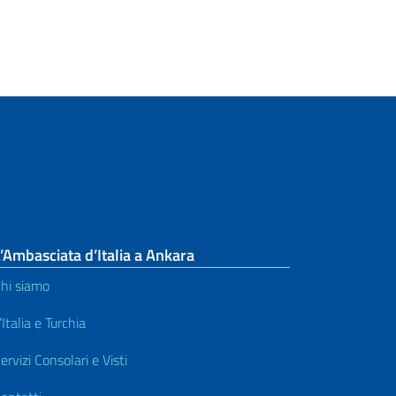
’Ambasciata d’Italia a Ankara
hi siamo
’Italia e Turchia
ervizi Consolari e Visti