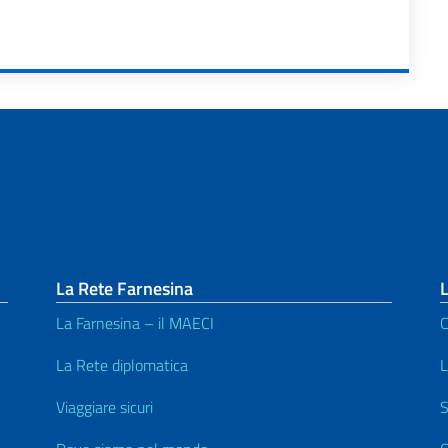
La Rete Farnesina
L
La Farnesina – il MAECI
C
La Rete diplomatica
L
Viaggiare sicuri
S