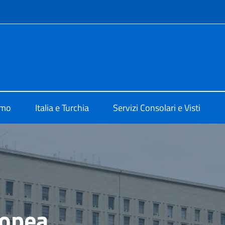
e menù
talia ad Ankara
amo
Italia e Turchia
Servizi Consolari e Visti
ropea