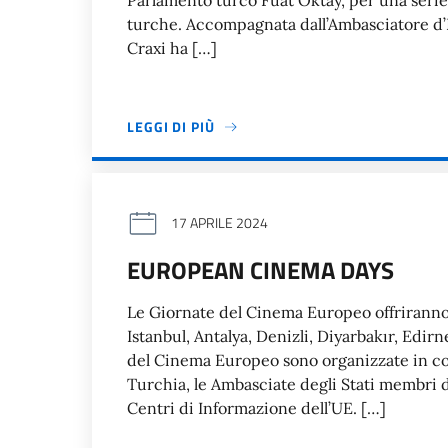
Parlamento turco Fuat Oktay, per una serie 
turche. Accompagnata dall’Ambasciatore d’I
Craxi ha […]
LEGGI DI PIÙ
17 APRILE 2024
EUROPEAN CINEMA DAYS
Le Giornate del Cinema Europeo offriranno 
Istanbul, Antalya, Denizli, Diyarbakır, Edir
del Cinema Europeo sono organizzate in col
Turchia, le Ambasciate degli Stati membri del
Centri di Informazione dell’UE. […]