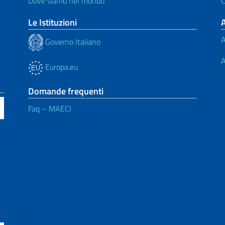
Dove siamo nel mondo
C
Le Istituzioni
A
Governo Italiano
A
Europa.eu
Domande frequenti
Faq – MAECI