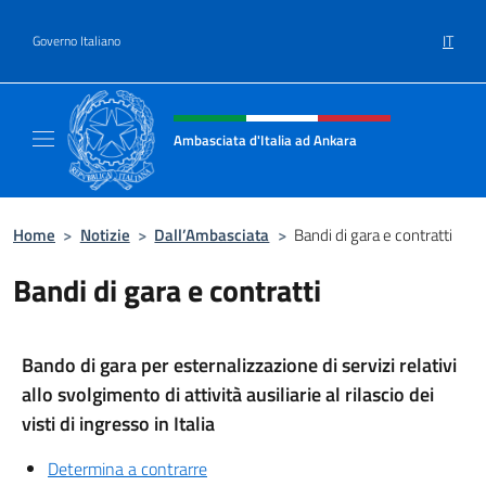
Salta al contenuto
IT
Governo Italiano
Intestazione sito, social e menù
Ambasciata d'Italia ad Ankara
Il sito ufficiale dell'Ambasciata d'Italia ad A
Home
>
Notizie
>
Dall’Ambasciata
>
Bandi di gara e contratti
Bandi di gara e contratti
Bando di gara per esternalizzazione di servizi relativi
allo svolgimento di attività ausiliarie al rilascio dei
visti di ingresso in Italia
Determina a contrarre