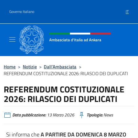
Salta al contenuto
IT
Governo Italiano
Intestazione sito, social e menù
Ambasciata d'Italia ad Ankara
Il sito ufficiale dell'Ambasciata d'Italia ad A
Home
>
Notizie
>
Dall’Ambasciata
>
REFERENDUM COSTITUZIONALE 2026: RILASCIO DEI DUPLICATI
REFERENDUM COSTITUZIONALE
2026: RILASCIO DEI DUPLICATI
Data pubblicazione:
13 Marzo 2026
Tipologia:
News
Si informa che
A PARTIRE DA DOMENICA 8 MARZO