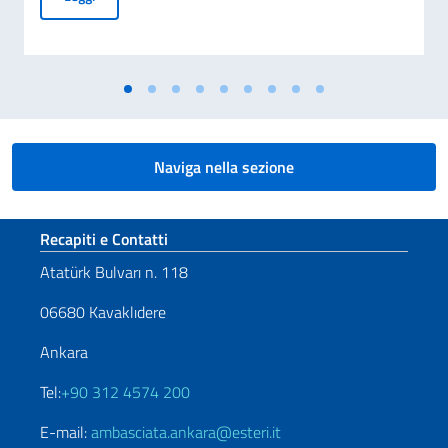
Naviga nella sezione
Sezione footer
Recapiti e Contatti
Atatürk Bulvarı n. 118
06680 Kavaklıdere
Ankara
Tel:
+90 312 4574 200
E-mail:
ambasciata.ankara@esteri.it