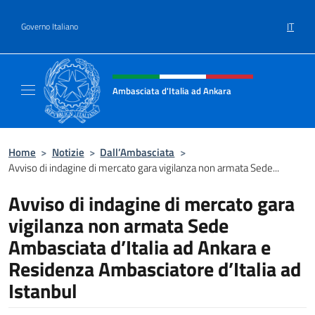
Salta al contenuto
IT
Governo Italiano
Intestazione sito, social e menù
Ambasciata d'Italia ad Ankara
Il sito ufficiale dell'Ambasciata d'Italia ad A
Home
>
Notizie
>
Dall’Ambasciata
>
Avviso di indagine di mercato gara vigilanza non armata Sede...
Avviso di indagine di mercato gara
vigilanza non armata Sede
Ambasciata d’Italia ad Ankara e
Residenza Ambasciatore d’Italia ad
Istanbul