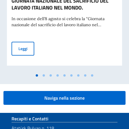
GIORNATA NAZIONALE DEL SACRIFICIO DEL
LAVORO ITALIANO NEL MONDO.
In occasione dell’8 agosto si celebra la “Giornata
nazionale del sacrificio del lavoro italiano nel...
MESSAGGIO DEL VICE PRESIDENTE DEL CONSIGLIO DEI MI
Leggi
Naviga nella sezione
Sezione footer
Recapiti e Contatti
Atatürk Bulvarı n. 118