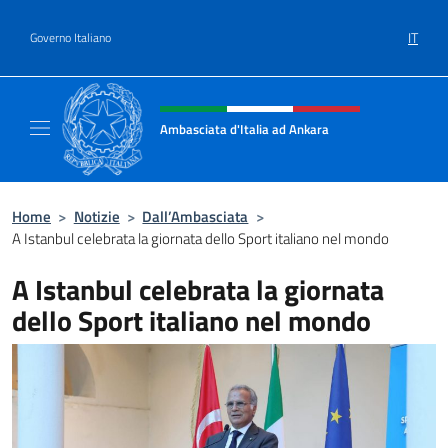
Salta al contenuto
IT
Governo Italiano
Intestazione sito, social e menù
Ambasciata d'Italia ad Ankara
Il sito ufficiale dell'Ambasciata d'Italia ad A
Home
>
Notizie
>
Dall’Ambasciata
>
A Istanbul celebrata la giornata dello Sport italiano nel mondo
A Istanbul celebrata la giornata
dello Sport italiano nel mondo