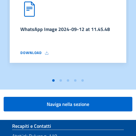
WhatsApp Image 2024-09-12 at 11.45.48
DOWNLOAD
WHATSAPP IMAGE 2024-09-12 AT 11.45.48
Naviga nella sezione
Sezione footer
Recapiti e Contatti
Atatürk Bulvarı n. 118