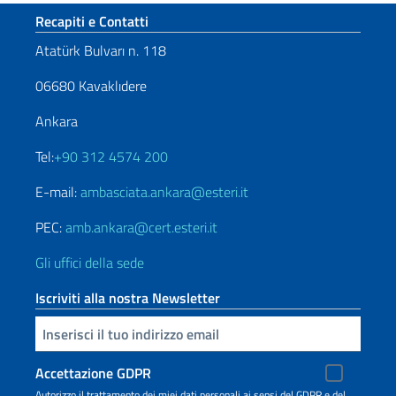
Sezione footer
Recapiti e Contatti
Atatürk Bulvarı n. 118
06680 Kavaklıdere
Ankara
Tel:
+90 312 4574 200
E-mail:
ambasciata.ankara@esteri.it
PEC:
amb.ankara@cert.esteri.it
Gli uffici della sede
Iscriviti alla nostra Newsletter
Inserisci la tua email
Accettazione GDPR
Autorizzo il trattamento dei miei dati personali ai sensi del GDPR e del