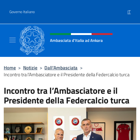
Salta al contenuto
IT
Governo Italiano
Intestazione sito, social e menù
Ambasciata d'Italia ad Ankara
Il sito ufficiale dell'Ambasciata d'Italia ad A
Home
>
Notizie
>
Dall’Ambasciata
>
Incontro tra l’Ambasciatore e il Presidente della Federcalcio turca
Incontro tra l’Ambasciatore e il
Presidente della Federcalcio turca