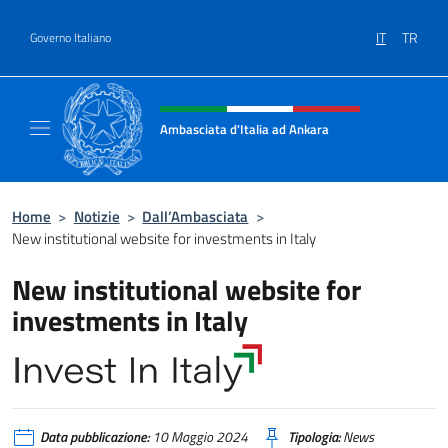
Salta al contenuto
IT
TR
Governo Italiano
Intestazione sito, social e menù
Ambasciata d'Italia ad Ankara
Il sito ufficiale dell'Ambasciata d'Italia ad A
Home
>
Notizie
>
Dall’Ambasciata
>
New institutional website for investments in Italy
New institutional website for
investments in Italy
Data pubblicazione:
10 Maggio 2024
Tipologia:
News