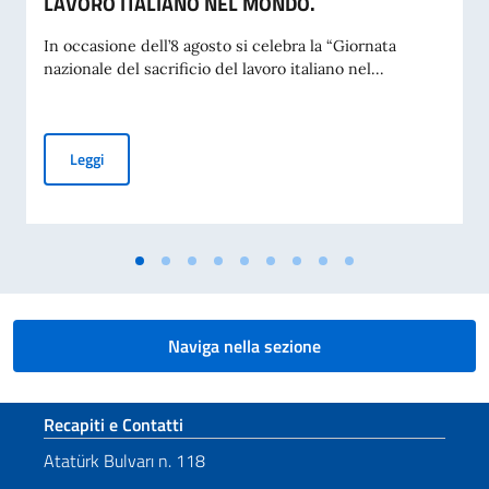
LAVORO ITALIANO NEL MONDO.
In occasione dell’8 agosto si celebra la “Giornata
nazionale del sacrificio del lavoro italiano nel...
MESSAGGIO DEL VICE PRESIDENTE DEL CONSIGLIO DEI MI
Leggi
Naviga nella sezione
Sezione footer
Recapiti e Contatti
Atatürk Bulvarı n. 118