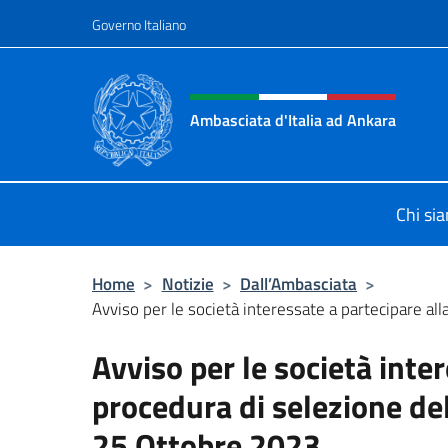
Salta al contenuto
Governo Italiano
Intestazione sito, social 
Ambasciata d'Italia ad Ankara
Il sito ufficiale dell'Ambasciata d'I
Chi si
Home
>
Notizie
>
Dall’Ambasciata
>
Avviso per le società interessate a partecipare alla
Avviso per le società inte
procedura di selezione del
25 Ottobre 2023