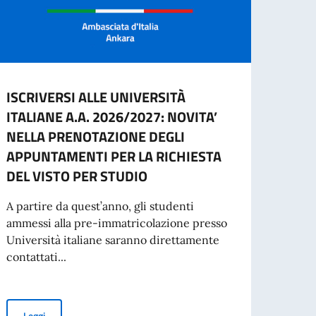
ISCRIVERSI ALLE UNIVERSITÀ
Cessa
ITALIANE A.A. 2026/2027: NOVITA’
d’ide
NELLA PRENOTAZIONE DEGLI
agos
APPUNTAMENTI PER LA RICHIESTA
A part
DEL VISTO PER STUDIO
cartac
A partire da quest’anno, gli studenti
ammessi alla pre-immatricolazione presso
Università italiane saranno direttamente
Leg
contattati...
a Zampini – voce, Tolga During – chitarra
GRADUATORIA FINALE
ISCRIVERSI ALLE UNIVERSITÀ ITALIANE A.A. 2026/2027: NOV
Leggi