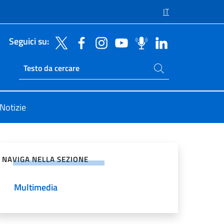
IT
Seguici su:
Cerca nel sito
Ricerca sito live
Notizie
vidi sui Social Network
NAVIGA NELLA SEZIONE
Multimedia