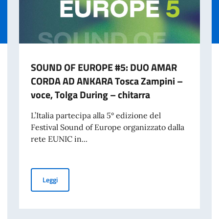
SOUND OF EUROPE #5: DUO AMAR
CORDA AD ANKARA Tosca Zampini –
voce, Tolga During – chitarra
L’Italia partecipa alla 5° edizione del
Festival Sound of Europe organizzato dalla
rete EUNIC in...
SOUND OF EUROPE #5: DUO AMAR CORDA AD ANKARA Tosc
Leggi
LIANO IN FAVORE DEGLI STUDENTI STRANIERI PER L’A.A. 2026-2027 – 