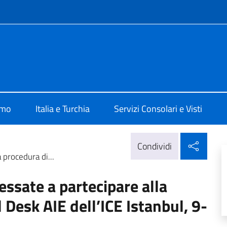
e menù
talia ad Ankara
amo
Italia e Turchia
Servizi Consolari e Visti
Condi
Condividi
 procedura di...
ressate a partecipare alla
 Desk AIE dell’ICE Istanbul, 9-