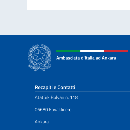
Ambasciata d'Italia ad Ankara
Sezione footer
Recapiti e Contatti
Atatürk Bulvarı n. 118
06680 Kavaklıdere
Ankara