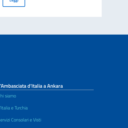
’Ambasciata d’Italia a Ankara
hi siamo
’Italia e Turchia
ervizi Consolari e Visti