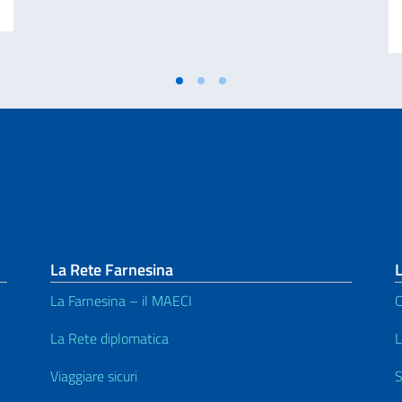
La Rete Farnesina
L
La Farnesina – il MAECI
C
La Rete diplomatica
L
Viaggiare sicuri
S