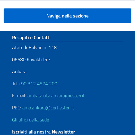
Naviga nella sezione
Sezione footer
Recapiti e Contatti
Atatürk Bulvarı n. 118
06680 Kavaklıdere
Ankara
Tel:
+90 312 4574 200
E-mail:
ambasciata.ankara@esteri.it
PEC:
amb.ankara@cert.esteri.it
Gli uffici della sede
Iscriviti alla nostra Newsletter