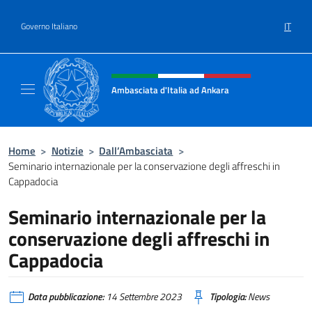
Salta al contenuto
IT
Governo Italiano
Intestazione sito, social e menù
Ambasciata d'Italia ad Ankara
Il sito ufficiale dell'Ambasciata d'Italia ad A
Home
>
Notizie
>
Dall’Ambasciata
>
Seminario internazionale per la conservazione degli affreschi in
Cappadocia
Seminario internazionale per la
conservazione degli affreschi in
Cappadocia
Data pubblicazione:
14 Settembre 2023
Tipologia:
News