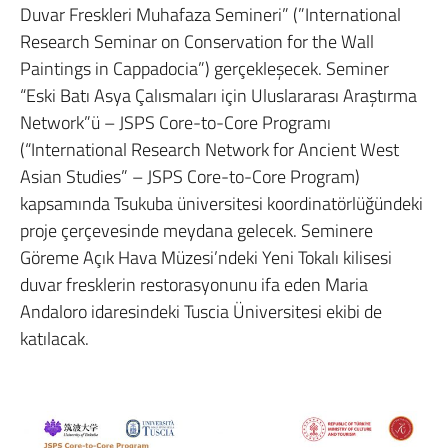
Duvar Freskleri Muhafaza Semineri” (”International
Research Seminar on Conservation for the Wall
Paintings in Cappadocia”) gerçekleşecek. Seminer
“Eski Batı Asya Çalısmaları için Uluslararası Araştırma
Network”ü – JSPS Core-to-Core Programı
(“International Research Network for Ancient West
Asian Studies” – JSPS Core-to-Core Program)
kapsamında Tsukuba üniversitesi koordinatörlüğündeki
proje çerçevesinde meydana gelecek. Seminere
Göreme Açık Hava Müzesi’ndeki Yeni Tokalı kilisesi
duvar fresklerin restorasyonunu ifa eden Maria
Andaloro idaresindeki Tuscia Üniversitesi ekibi de
katılacak.