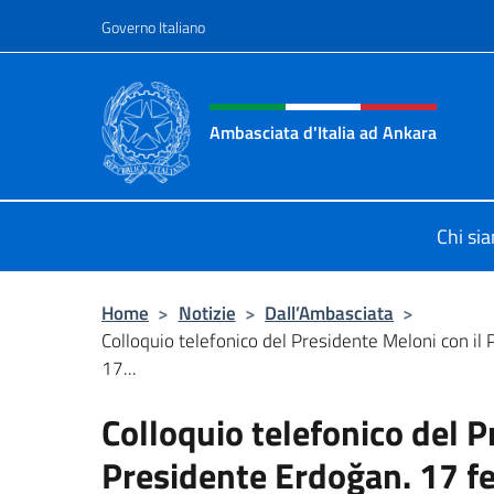
Salta al contenuto
Governo Italiano
Intestazione sito, social 
Ambasciata d'Italia ad Ankara
Il sito ufficiale dell'Ambasciata d'I
Chi si
Home
>
Notizie
>
Dall’Ambasciata
>
Colloquio telefonico del Presidente Meloni con il
17...
Colloquio telefonico del P
Presidente Erdoğan. 17 f