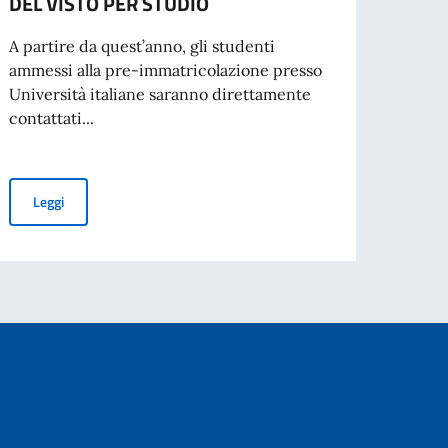
DEL VISTO PER STUDIO
cartac
A partire da quest’anno, gli studenti
ammessi alla pre-immatricolazione presso
Università italiane saranno direttamente
Leg
contattati...
a Zampini – voce, Tolga During – chitarra
GRADUATORIA FINALE
ISCRIVERSI ALLE UNIVERSITÀ ITALIANE A.A. 2026/2027: NOV
Leggi