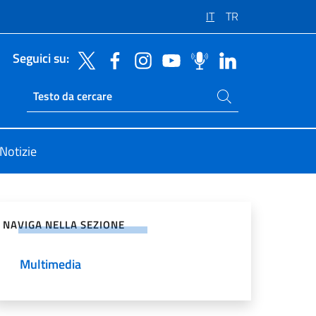
IT
TR
Seguici su:
Cerca nel sito
Ricerca sito live
Notizie
vidi sui Social Network
NAVIGA NELLA SEZIONE
Multimedia