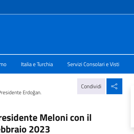
e menù
talia ad Ankara
amo
Italia e Turchia
Servizi Consolari e Visti
Condi
Condividi
 Presidente Erdoğan.
residente Meloni con il
ebbraio 2023