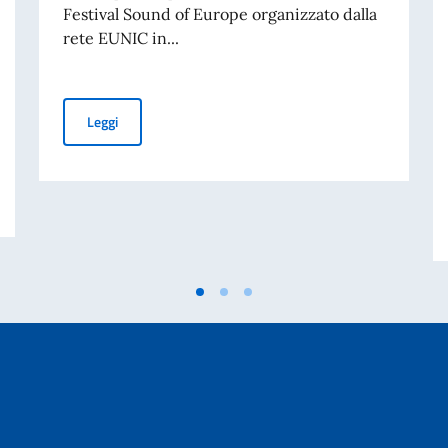
Festival Sound of Europe organizzato dalla
rete EUNIC in...
SOUND OF EUROPE #5: DUO AMAR CORDA AD ANKARA Tosc
Leggi
LIANO IN FAVORE DEGLI STUDENTI STRANIERI PER L’A.A. 2026-2027 – 