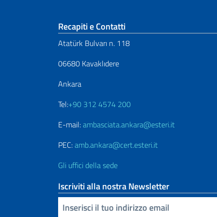
Sezione footer
Recapiti e Contatti
Atatürk Bulvarı n. 118
06680 Kavaklıdere
Ankara
Tel:
+90 312 4574 200
E-mail:
ambasciata.ankara@esteri.it
PEC:
amb.ankara@cert.esteri.it
Gli uffici della sede
Iscriviti alla nostra Newsletter
Inserisci la tua email