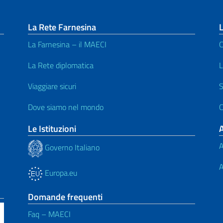
La Rete Farnesina
L
La Farnesina – il MAECI
C
La Rete diplomatica
L
Viaggiare sicuri
S
Dove siamo nel mondo
C
Le Istituzioni
A
Governo Italiano
A
Europa.eu
Domande frequenti
Faq – MAECI