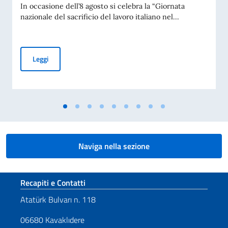
In occasione dell’8 agosto si celebra la “Giornata
nazionale del sacrificio del lavoro italiano nel...
MESSAGGIO DEL VICE PRESIDENTE DEL CONSIGLIO DEI MI
Leggi
Naviga nella sezione
Sezione footer
Recapiti e Contatti
Atatürk Bulvarı n. 118
06680 Kavaklıdere