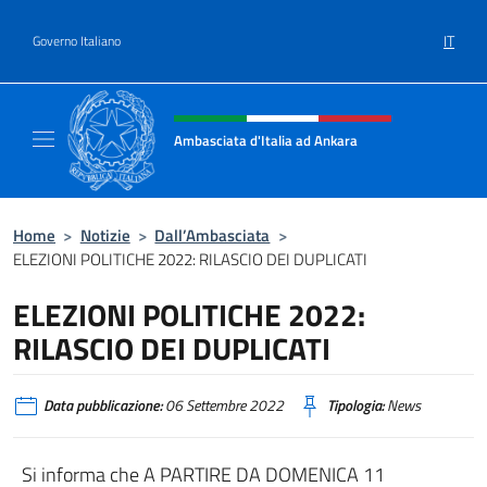
Salta al contenuto
IT
Governo Italiano
Intestazione sito, social e menù
Ambasciata d'Italia ad Ankara
Il sito ufficiale dell'Ambasciata d'Italia ad A
Home
>
Notizie
>
Dall’Ambasciata
>
ELEZIONI POLITICHE 2022: RILASCIO DEI DUPLICATI
ELEZIONI POLITICHE 2022:
RILASCIO DEI DUPLICATI
Data pubblicazione:
06 Settembre 2022
Tipologia:
News
Si informa che A PARTIRE DA DOMENICA 11