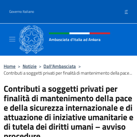
Salta al contenuto
IT
Governo Italiano
Intestazione sito, social e menù
Ambasciata d'Italia ad Ankara
Il sito ufficiale dell'Ambasciata d'Italia ad A
Home
>
Notizie
>
Dall’Ambasciata
>
Contributi a soggetti privati per finalità di mantenimento della pace...
Contributi a soggetti privati per
finalità di mantenimento della pace
e della sicurezza internazionale e di
attuazione di iniziative umanitarie e
di tutela dei diritti umani – avviso
procedure