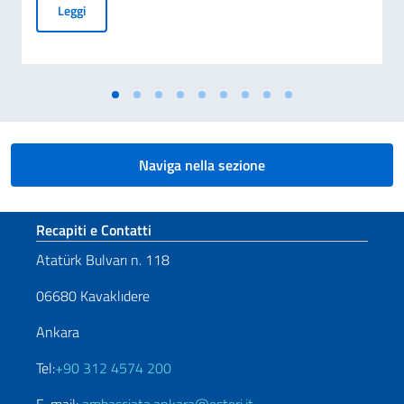
BORSE DI STUDIO OFFERTE DAL GOVERNO ITALIANO IN FA
Leggi
Naviga nella sezione
Sezione footer
Recapiti e Contatti
Atatürk Bulvarı n. 118
06680 Kavaklıdere
Ankara
Tel:
+90 312 4574 200