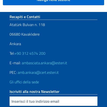
Sezione footer
Recapiti e Contatti
Atatürk Bulvarı n. 118
06680 Kavaklıdere
Ankara
Tel:
+90 312 4574 200
E-mail:
ambasciata.ankara@esteri.it
PEC:
amb.ankara@cert.esteri.it
Gli uffici della sede
Iscriviti alla nostra Newsletter
Inserisci la tua email