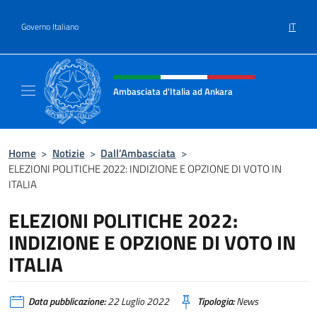
Salta al contenuto
IT
Governo Italiano
Intestazione sito, social e menù
Ambasciata d'Italia ad Ankara
Il sito ufficiale dell'Ambasciata d'Italia ad A
Home
>
Notizie
>
Dall’Ambasciata
>
ELEZIONI POLITICHE 2022: INDIZIONE E OPZIONE DI VOTO IN
ITALIA
ELEZIONI POLITICHE 2022:
INDIZIONE E OPZIONE DI VOTO IN
ITALIA
Data pubblicazione:
22 Luglio 2022
Tipologia:
News