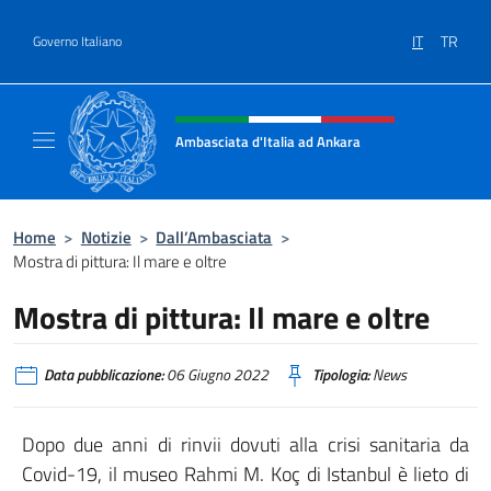
Salta al contenuto
IT
TR
Governo Italiano
Intestazione sito, social e menù
Ambasciata d'Italia ad Ankara
Il sito ufficiale dell'Ambasciata d'Italia ad A
Home
>
Notizie
>
Dall’Ambasciata
>
Mostra di pittura: Il mare e oltre
Mostra di pittura: Il mare e oltre
Data pubblicazione:
06 Giugno 2022
Tipologia:
News
Dopo due anni di rinvii dovuti alla crisi sanitaria da
Covid-19, il museo Rahmi M. Koç di Istanbul è lieto di