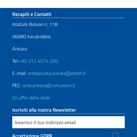
Sezione footer
Recapiti e Contatti
Atatürk Bulvarı n. 118
06680 Kavaklıdere
Ankara
Tel:
+90 312 4574 200
E-mail:
ambasciata.ankara@esteri.it
PEC:
amb.ankara@cert.esteri.it
Gli uffici della sede
Iscriviti alla nostra Newsletter
Inserisci la tua email
Accettazione GDPR