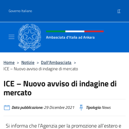
Salta al contenuto
IT
Governo Italiano
Intestazione sito, social e menù
Ambasciata d'Italia ad Ankara
Il sito ufficiale dell'Ambasciata d'Italia ad A
Home
>
Notizie
>
Dall’Ambasciata
>
ICE – Nuovo avviso di indagine di mercato
ICE – Nuovo avviso di indagine di
mercato
Data pubblicazione:
29 Dicembre 2021
Tipologia:
News
Si informa che l’Agenzia per la promozione all’estero e