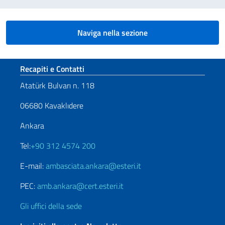
Naviga nella sezione
Sezione footer
Recapiti e Contatti
Atatürk Bulvarı n. 118
06680 Kavaklıdere
Ankara
Tel:
+90 312 4574 200
E-mail:
ambasciata.ankara@esteri.it
PEC:
amb.ankara@cert.esteri.it
Gli uffici della sede