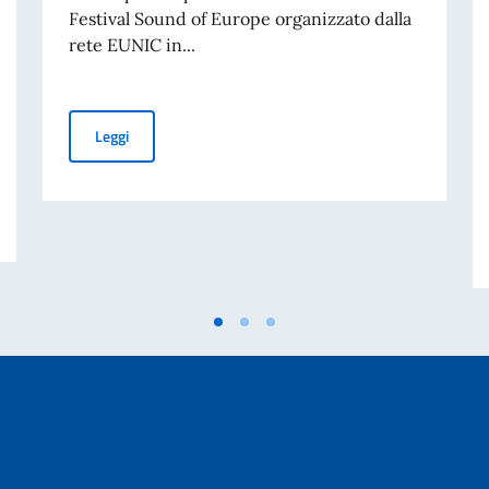
Festival Sound of Europe organizzato dalla
rete EUNIC in...
SOUND OF EUROPE #5: DUO AMAR CORDA AD ANKARA Tosc
Leggi
LIANO IN FAVORE DEGLI STUDENTI STRANIERI PER L’A.A. 2026-2027 – 