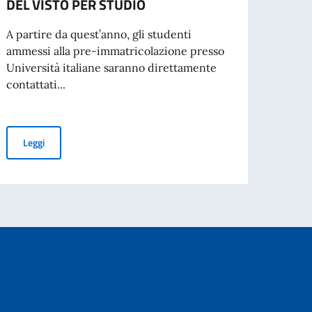
DEL VISTO PER STUDIO
cartac
A partire da quest’anno, gli studenti
ammessi alla pre-immatricolazione presso
Università italiane saranno direttamente
Leg
contattati...
a Zampini – voce, Tolga During – chitarra
GRADUATORIA FINALE
ISCRIVERSI ALLE UNIVERSITÀ ITALIANE A.A. 2026/2027: NOV
Leggi