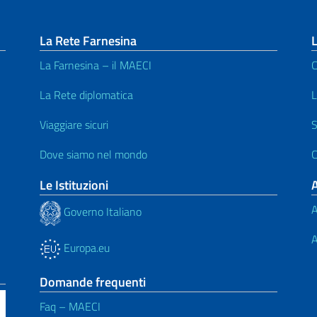
La Rete Farnesina
L
La Farnesina – il MAECI
C
La Rete diplomatica
L
Viaggiare sicuri
S
Dove siamo nel mondo
C
Le Istituzioni
A
Governo Italiano
A
Europa.eu
Domande frequenti
Faq – MAECI