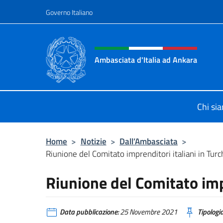
Salta al contenuto
Governo Italiano
Intestazione sito, social 
Ambasciata d'Italia ad Ankara
Il sito ufficiale dell'Ambasciata d'I
Chi si
Home
>
Notizie
>
Dall’Ambasciata
>
Riunione del Comitato imprenditori italiani in Turc
Riunione del Comitato impr
Data pubblicazione:
25 Novembre 2021
Tipologia