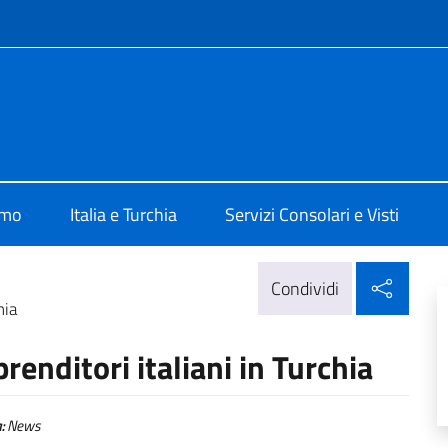
e menù
talia ad Ankara
amo
Italia e Turchia
Servizi Consolari e Visti
Condi
Condividi
hia
enditori italiani in Turchia
:
News