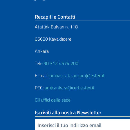
Sezione footer
Recapiti e Contatti
Atatürk Bulvarı n. 118
06680 Kavaklıdere
Ankara
Tel:
+90 312 4574 200
E-mail:
ambasciata.ankara@esteri.it
PEC:
amb.ankara@cert.esteri.it
Gli uffici della sede
Iscriviti alla nostra Newsletter
Inserisci la tua email