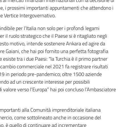
 ai mercati finanziari internazionali con la decisione di
erale, i prossimi importanti appuntamenti che attendono i
le Vertice Intergovernativo.
ibile per l’Italia non solo per i profondi legami
l ruolo strategico che il Paese si è ritagliato negli
 questo motivo, intende sostenere Ankara ed agire da
e Gaiani, che hai poi fornito una perfetta fotografia
siste tra i due Paesi: “la Turchia è il primo partner
rscambio commerciale nel 2021 fa registrare risultati
 2019 in periodo pre-pandemico; oltre 1500 aziende
endo ad un crescente interesse per possibili
di valore verso l’Europa” hai poi concluso l’Ambasciatore
 importanti alla Comunità imprenditoriale italiana
mercio, come sottolineato anche in occasione del
no, è quello di continuare ad incrementare