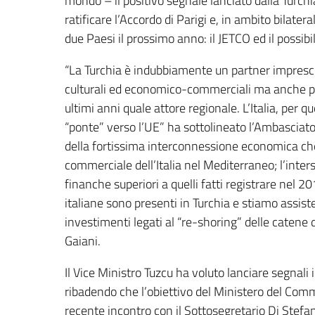
mondo – il positivo segnale lanciato dalla Turchia
ratificare l’Accordo di Parigi e, in ambito bilat
due Paesi il prossimo anno: il JETCO ed il possibi
“La Turchia è indubbiamente un partner imprescind
culturali ed economico-commerciali ma anche per i
ultimi anni quale attore regionale. L’Italia, per
“ponte” verso l’UE” ha sottolineato l’Ambasciator
della fortissima interconnessione economica che e
commerciale dell’Italia nel Mediterraneo; l’inte
finanche superiori a quelli fatti registrare nel
italiane sono presenti in Turchia e stiamo assist
investimenti legati al “re-shoring” delle catene 
Gaiani.
Il Vice Ministro Tuzcu ha voluto lanciare segnali
ribadendo che l’obiettivo del Ministero del Com
recente incontro con il Sottosegretario Di Stefa