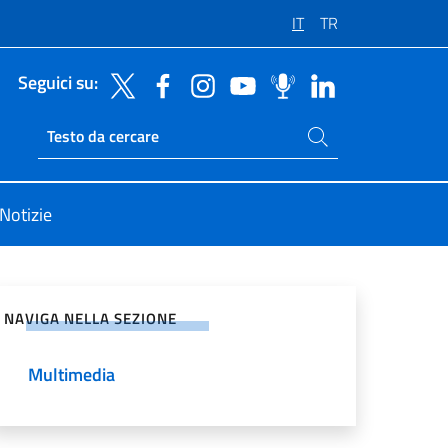
IT
TR
Seguici su:
Cerca nel sito
Ricerca sito live
Notizie
vidi sui Social Network
NAVIGA NELLA SEZIONE
Multimedia