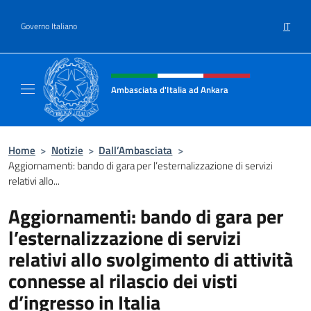
Salta al contenuto
IT
Governo Italiano
Intestazione sito, social e menù
Ambasciata d'Italia ad Ankara
Il sito ufficiale dell'Ambasciata d'Italia ad A
Home
>
Notizie
>
Dall’Ambasciata
>
Aggiornamenti: bando di gara per l’esternalizzazione di servizi
relativi allo...
Aggiornamenti: bando di gara per
l’esternalizzazione di servizi
relativi allo svolgimento di attività
connesse al rilascio dei visti
d’ingresso in Italia