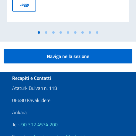
MESSAGGIO DEL VICE PRESIDENTE DEL CONSIGLIO DEI MI
Leggi
Naviga nella sezione
Sezione footer
Recapiti e Contatti
Atatürk Bulvarı n. 118
06680 Kavaklıdere
Ankara
Tel:
+90 312 4574 200