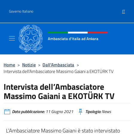
Salta al contenuto
IT
Governo Italiano
Intestazione sito, social e menù
Ambasciata d'Italia ad Ankara
Il sito ufficiale dell'Ambasciata d'Italia ad A
Home
>
Notizie
>
Dall’Ambasciata
>
Intervista dell’Ambasciatore Massimo Gaiani a EKOTÜRK TV
Intervista dell’Ambasciatore
Massimo Gaiani a EKOTÜRK TV
Data pubblicazione:
11 Giugno 2021
Tipologia:
News
L’Ambasciatore Massimo Gaiani è stato intervistato