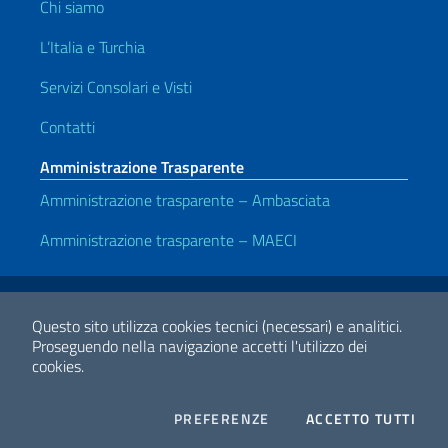
Chi siamo
L’Italia e Turchia
Servizi Consolari e Visti
Contatti
Amministrazione Trasparente
Amministrazione trasparente – Ambasciata
Amministrazione trasparente – MAECI
Link Utili
Note legali
Privacy e cookie policy
Dichiarazione di accessibilità
Questo sito utilizza cookies tecnici (necessari) e analitici.
Proseguendo nella navigazione accetti l'utilizzo dei
cookies.
2026 Copyright Ministero degli Affari Esteri e della Cooperazione
Internazionale
COOKIES
I CO
PREFERENZE
ACCETTO TUTTI
Facebook
Twitter
Whatsapp