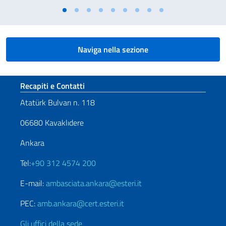
Naviga nella sezione
Sezione footer
Recapiti e Contatti
Atatürk Bulvarı n. 118
06680 Kavaklıdere
Ankara
Tel:
+90 312 4574 200
E-mail:
ambasciata.ankara@esteri.it
PEC:
amb.ankara@cert.esteri.it
Gli uffici della sede