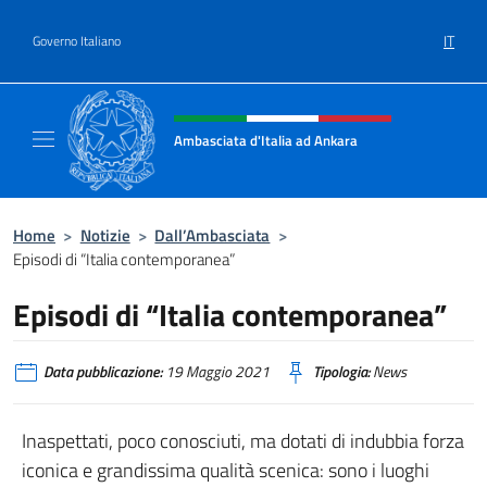
Salta al contenuto
IT
Governo Italiano
Intestazione sito, social e menù
Ambasciata d'Italia ad Ankara
Il sito ufficiale dell'Ambasciata d'Italia ad A
Home
>
Notizie
>
Dall’Ambasciata
>
Episodi di “Italia contemporanea”
Episodi di “Italia contemporanea”
Data pubblicazione:
19 Maggio 2021
Tipologia:
News
Inaspettati, poco conosciuti, ma dotati di indubbia forza
iconica e grandissima qualità scenica: sono i luoghi