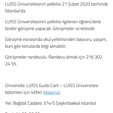
LUISS Üniversitesinin yetkilisi 21 Şubat 2020 tarihinde
İstanbul’da.
LUISS Üniversitesinin yetkilisi ilgilenen öğrencilerle
birebir görüşme yapacak. Görüşmeler ücretsizdir.
Görüşme esnasında okul yetkilisinden başvuru, yaşam,
burs gibi konularda bilgi alınabilir.
Görüşmeler randevulu. Randevu almak için 216 302
24 55.
Üniversite: LUISS Guido Carli – LUISS Üniversitesi
bölümleri için lütfen
tıklayınız
.
Yer: Bağdat Caddesi 374/5 Şaşkınbakkal İstanbul