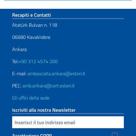
Sezione footer
Recapiti e Contatti
Atatürk Bulvarı n. 118
06680 Kavaklıdere
Ankara
Tel:
+90 312 4574 200
E-mail:
ambasciata.ankara@esteri.it
PEC:
amb.ankara@cert.esteri.it
Gli uffici della sede
Iscriviti alla nostra Newsletter
Inserisci la tua email
Accettazione GDPR