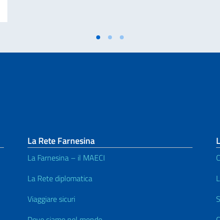
La Rete Farnesina
L
La Farnesina – il MAECI
C
La Rete diplomatica
L
Viaggiare sicuri
S
Dove siamo nel mondo
C