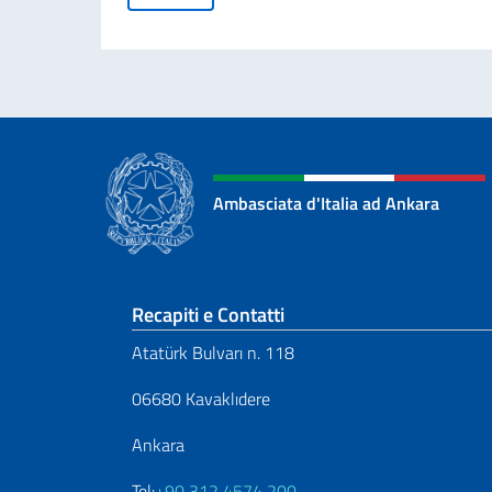
Ambasciata d'Italia ad Ankara
Sezione footer
Recapiti e Contatti
Atatürk Bulvarı n. 118
06680 Kavaklıdere
Ankara
Tel:
+90 312 4574 200