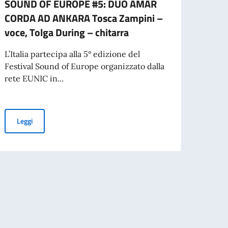
SOUND OF EUROPE #5: DUO AMAR
ISCR
CORDA AD ANKARA Tosca Zampini –
ITAL
voce, Tolga During – chitarra
NELL
APPU
L’Italia partecipa alla 5° edizione del
DEL 
Festival Sound of Europe organizzato dalla
rete EUNIC in...
A part
ammes
Unive
contat
SOUND OF EUROPE #5: DUO AMAR CORDA AD ANKARA Tosca Zampin
Leggi
 FAVORE DEGLI STUDENTI STRANIERI PER L’A.A. 2026-2027 – GRADUATO
Leg
ZIONE INTERNAZIONALE, ON. ANTONIO TAJANI, IN OCCASIONE DEL 70° A