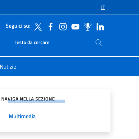
IT
Seguici su:
Cerca nel sito
Ricerca sito live
Notizie
vidi sui Social Network
NAVIGA NELLA SEZIONE
Multimedia