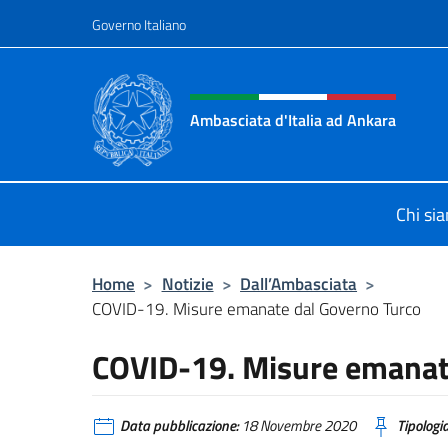
Salta al contenuto
Governo Italiano
Intestazione sito, social 
Ambasciata d'Italia ad Ankara
Il sito ufficiale dell'Ambasciata d'I
Chi si
Home
>
Notizie
>
Dall’Ambasciata
>
COVID-19. Misure emanate dal Governo Turco
COVID-19. Misure emanat
Data pubblicazione:
18 Novembre 2020
Tipologia