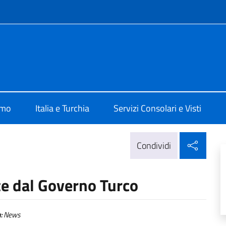
e menù
talia ad Ankara
amo
Italia e Turchia
Servizi Consolari e Visti
Condi
Condividi
e dal Governo Turco
:
News