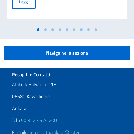
MESSAGGIO DEL VICE PRESIDENTE DEL CONSIGLIO DEI MI
Leggi
Naviga nella sezione
Sezione footer
Recapiti e Contatti
Atatürk Bulvarı n. 118
06680 Kavaklıdere
Ankara
Tel:
+90 312 4574 200
E-mail:
ambasciata.ankara@esteri.it