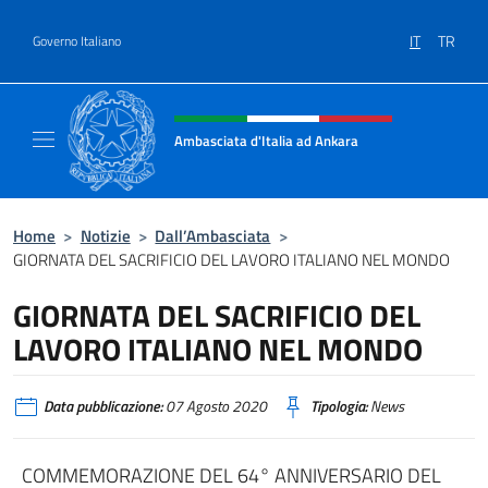
Salta al contenuto
IT
TR
Governo Italiano
Intestazione sito, social e menù
Ambasciata d'Italia ad Ankara
Il sito ufficiale dell'Ambasciata d'Italia ad A
Home
>
Notizie
>
Dall’Ambasciata
>
GIORNATA DEL SACRIFICIO DEL LAVORO ITALIANO NEL MONDO
GIORNATA DEL SACRIFICIO DEL
LAVORO ITALIANO NEL MONDO
Data pubblicazione:
07 Agosto 2020
Tipologia:
News
COMMEMORAZIONE DEL 64° ANNIVERSARIO DEL