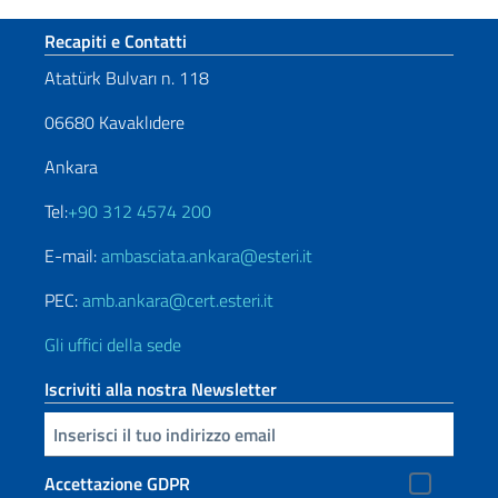
Sezione footer
Recapiti e Contatti
Atatürk Bulvarı n. 118
06680 Kavaklıdere
Ankara
Tel:
+90 312 4574 200
E-mail:
ambasciata.ankara@esteri.it
PEC:
amb.ankara@cert.esteri.it
Gli uffici della sede
Iscriviti alla nostra Newsletter
Inserisci la tua email
Accettazione GDPR