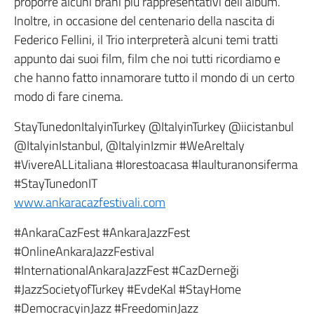
proporre alcuni brani più rappresentativi dell’album.
Inoltre, in occasione del centenario della nascita di
Federico Fellini, il Trio interpreterà alcuni temi tratti
appunto dai suoi film, film che noi tutti ricordiamo e
che hanno fatto innamorare tutto il mondo di un certo
modo di fare cinema.
StayTunedonItalyinTurkey @ItalyinTurkey @iicistanbul
@ItalyinIstanbul, @ItalyinIzmir #WeAreItaly
#VivereALLitaliana #Iorestoacasa #laulturanonsiferma
#StayTunedonIT
www.ankaracazfestivali.com
#AnkaraCazFest #AnkaraJazzFest
#OnlineAnkaraJazzFestival
#InternationalAnkaraJazzFest #CazDerneği
#JazzSocietyofTurkey #EvdeKal #StayHome
#DemocracyinJazz #FreedominJazz