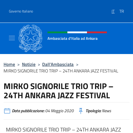
Salta al contenuto
IT
TR
Governo Italiano
Intestazione sito, social e menù
Ambasciata d'Italia ad Ankara
Il sito ufficiale dell'Ambasciata d'Italia ad A
Home
>
Notizie
>
Dall’Ambasciata
>
MIRKO SIGNORILE TRIO TRIP – 24TH ANKARA JAZZ FESTIVAL
MIRKO SIGNORILE TRIO TRIP –
24TH ANKARA JAZZ FESTIVAL
Data pubblicazione:
04 Maggio 2020
Tipologia:
News
MIRKO SIGNORILE TRIO TRIP – 24TH ANKARA JAZZ