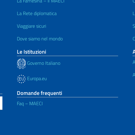
La Farnesina – il MAECI
C
La Rete diplomatica
L
Viaggiare sicuri
S
Dove siamo nel mondo
C
Le Istituzioni
A
Governo Italiano
A
Europa.eu
Domande frequenti
Faq – MAECI