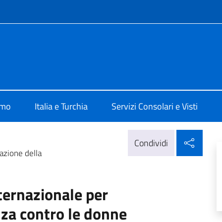
e menù
talia ad Ankara
amo
Italia e Turchia
Servizi Consolari e Visti
Condi
Condividi
azione della
ternazionale per
nza contro le donne