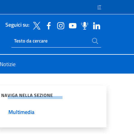
IT
Seguici su:
Cerca nel sito
Ricerca sito live
Notizie
vidi sui Social Network
NAVIGA NELLA SEZIONE
Multimedia