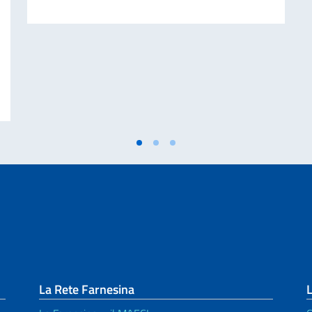
GLIO DEI MINISTRI E MINISTRO DEGLI AFFARI ESTERI E DELLA COOPERA
La Rete Farnesina
L