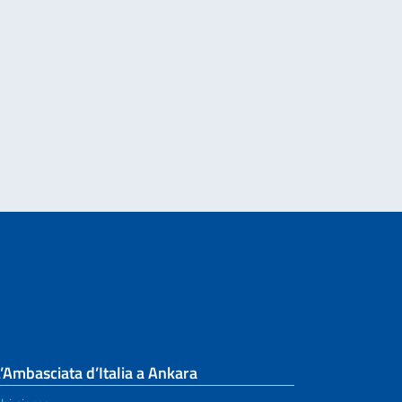
ZIONE INTERNAZIONALE, ON. ANTONIO TAJANI, IN OCCASIONE DEL 70° A
’Ambasciata d’Italia a Ankara