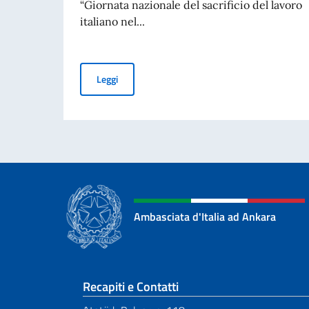
“Giornata nazionale del sacrificio del lavoro
italiano nel...
MESSAGGIO DEL VICE PRESIDENTE DEL CONSI
Leggi
Ambasciata d'Italia ad Ankara
Sezione footer
Recapiti e Contatti