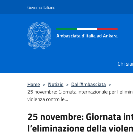
Salta al contenuto
Governo Italiano
Intestazione sito, social 
Ambasciata d'Italia ad Ankara
Il sito ufficiale dell'Ambasciata d'I
Chi si
Home
>
Notizie
>
Dall’Ambasciata
>
25 novembre: Giornata internazionale per l’elimin
violenza contro le...
25 novembre: Giornata in
l’eliminazione della viole