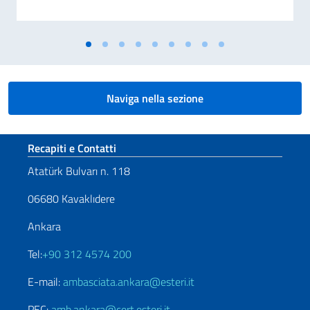
Naviga nella sezione
Sezione footer
Recapiti e Contatti
Atatürk Bulvarı n. 118
06680 Kavaklıdere
Ankara
Tel:
+90 312 4574 200
E-mail:
ambasciata.ankara@esteri.it
PEC:
amb.ankara@cert.esteri.it