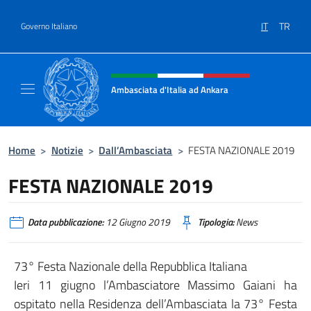
Salta al contenuto
IT
TR
Governo Italiano
Intestazione sito, social e menù
Ambasciata d'Italia ad Ankara
Il sito ufficiale dell'Ambasciata d'Italia ad A
Home
>
Notizie
>
Dall’Ambasciata
>
FESTA NAZIONALE 2019
FESTA NAZIONALE 2019
Data pubblicazione:
12 Giugno 2019
Tipologia:
News
73° Festa Nazionale della Repubblica Italiana
Ieri 11 giugno l’Ambasciatore Massimo Gaiani ha
ospitato nella Residenza dell’Ambasciata la 73° Festa