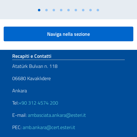
Naviga nella sezione
Sezione footer
Recapiti e Contatti
Atatürk Bulvarı n. 118
06680 Kavaklıdere
Ankara
Tel:
+90 312 4574 200
E-mail:
ambasciata.ankara@esteri.it
PEC:
amb.ankara@cert.esteri.it