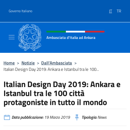
Salta al contenuto
IT
TR
Governo Italiano
Intestazione sito, social e menù
Ambasciata d'Italia ad Ankara
Il sito ufficiale dell'Ambasciata d'Italia ad A
Home
>
Notizie
>
Dall’Ambasciata
>
Italian Design Day 2019: Ankara e Istanbul tra le 100...
Italian Design Day 2019: Ankara e
Istanbul tra le 100 città
protagoniste in tutto il mondo
Data pubblicazione:
19 Marzo 2019
Tipologia:
News