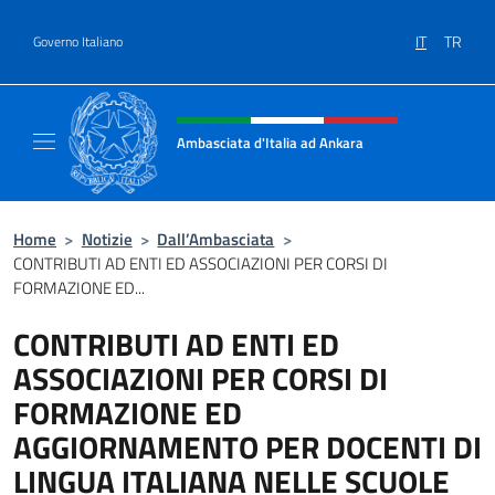
Salta al contenuto
IT
TR
Governo Italiano
Intestazione sito, social e menù
Ambasciata d'Italia ad Ankara
Il sito ufficiale dell'Ambasciata d'Italia ad A
Home
>
Notizie
>
Dall’Ambasciata
>
CONTRIBUTI AD ENTI ED ASSOCIAZIONI PER CORSI DI
FORMAZIONE ED...
CONTRIBUTI AD ENTI ED
ASSOCIAZIONI PER CORSI DI
FORMAZIONE ED
AGGIORNAMENTO PER DOCENTI DI
LINGUA ITALIANA NELLE SCUOLE