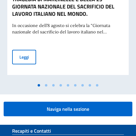
GIORNATA NAZIONALE DEL SACRIFICIO DEL
LAVORO ITALIANO NEL MONDO.
In occasione dell’8 agosto si celebra la “Giornata
nazionale del sacrificio del lavoro italiano nel...
MESSAGGIO DEL VICE PRESIDENTE DEL CONSIGLIO DEI MI
Leggi
Naviga nella sezione
Sezione footer
Recapiti e Contatti