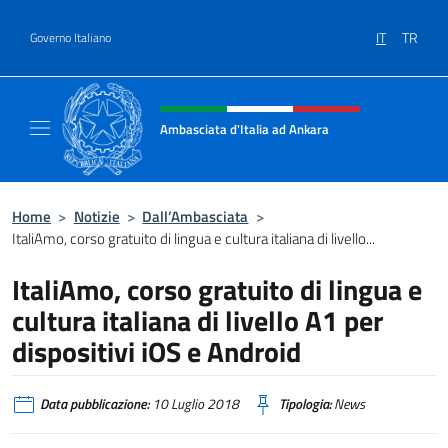
Salta al contenuto
IT
TR
Governo Italiano
Intestazione sito, social e menù
Ambasciata d'Italia ad Ankara
Il sito ufficiale dell'Ambasciata d'Italia ad A
Home
>
Notizie
>
Dall’Ambasciata
>
ItaliAmo, corso gratuito di lingua e cultura italiana di livello...
ItaliAmo, corso gratuito di lingua e
cultura italiana di livello A1 per
dispositivi iOS e Android
Data pubblicazione:
10 Luglio 2018
Tipologia:
News