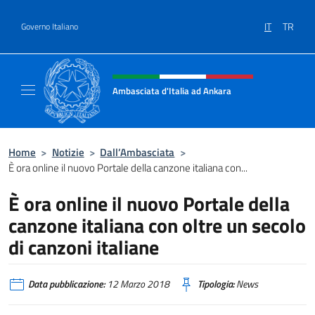
Salta al contenuto
IT
TR
Governo Italiano
Intestazione sito, social e menù
Ambasciata d'Italia ad Ankara
Il sito ufficiale dell'Ambasciata d'Italia ad A
Home
>
Notizie
>
Dall’Ambasciata
>
È ora online il nuovo Portale della canzone italiana con...
È ora online il nuovo Portale della
canzone italiana con oltre un secolo
di canzoni italiane
Data pubblicazione:
12 Marzo 2018
Tipologia:
News