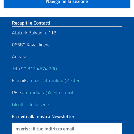
Naviga nella sezione
Sezione footer
Recapiti e Contatti
Atatürk Bulvarı n. 118
06680 Kavaklıdere
Ankara
Tel:
+90 312 4574 200
E-mail:
ambasciata.ankara@esteri.it
PEC:
amb.ankara@cert.esteri.it
Gli uffici della sede
Iscriviti alla nostra Newsletter
Inserisci la tua email