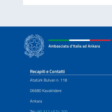
Ambasciata d'Italia ad Ankara
Sezione footer
Recapiti e Contatti
Atatürk Bulvarı n. 118
06680 Kavaklıdere
Ankara
Tel:
+90 312 4574 200