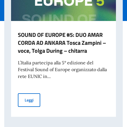
SOUND OF EUROPE #5: DUO AMAR
CORDA AD ANKARA Tosca Zampini –
voce, Tolga During – chitarra
L’Italia partecipa alla 5° edizione del
Festival Sound of Europe organizzato dalla
rete EUNIC in...
SOUND OF EUROPE #5: DUO AMAR CORDA AD ANKARA Tosc
Leggi
LIANO IN FAVORE DEGLI STUDENTI STRANIERI PER L’A.A. 2026-2027 – 