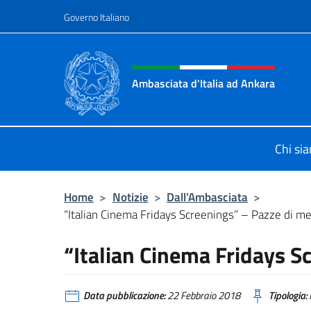
Salta al contenuto
Governo Italiano
Intestazione sito, social 
Ambasciata d'Italia ad Ankara
Il sito ufficiale dell'Ambasciata d'I
Chi si
Home
>
Notizie
>
Dall’Ambasciata
>
“Italian Cinema Fridays Screenings” – Pazze di m
“Italian Cinema Fridays S
Data pubblicazione:
22 Febbraio 2018
Tipologia: