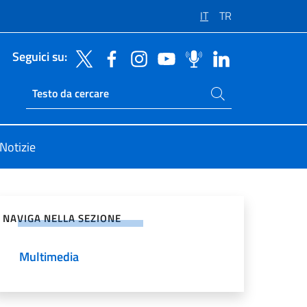
IT
TR
Seguici su:
Cerca nel sito
Ricerca sito live
Notizie
vidi sui Social Network
NAVIGA NELLA SEZIONE
Multimedia