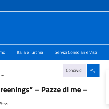
e menù
talia ad Ankara
amo
Italia e Turchia
Servizi Consolari e Visti
Condi
Condividi
e –
creenings” – Pazze di me –
News