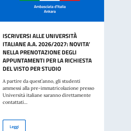
ISCRIVERSI ALLE UNIVERSITÀ
Cessa
ITALIANE A.A. 2026/2027: NOVITA’
d’ide
NELLA PRENOTAZIONE DEGLI
agos
APPUNTAMENTI PER LA RICHIESTA
A part
DEL VISTO PER STUDIO
cartac
A partire da quest’anno, gli studenti
ammessi alla pre-immatricolazione presso
Università italiane saranno direttamente
Leg
contattati...
a Zampini – voce, Tolga During – chitarra
GRADUATORIA FINALE
ISCRIVERSI ALLE UNIVERSITÀ ITALIANE A.A. 2026/2027: NOV
Leggi