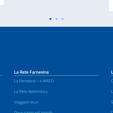
La Rete Farnesina
L
La Farnesina – il MAECI
C
La Rete diplomatica
L
Viaggiare sicuri
S
Dove siamo nel mondo
C