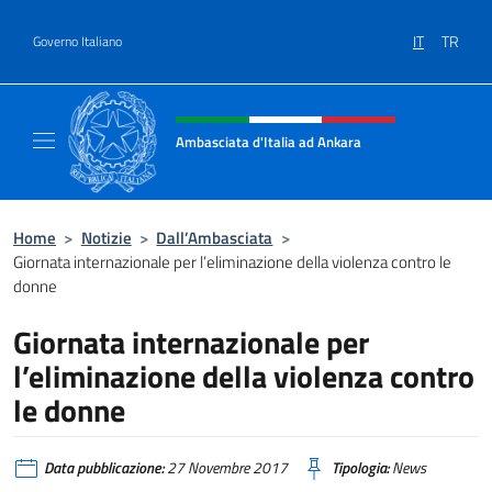
Salta al contenuto
IT
TR
Governo Italiano
Intestazione sito, social e menù
Ambasciata d'Italia ad Ankara
Il sito ufficiale dell'Ambasciata d'Italia ad A
Home
>
Notizie
>
Dall’Ambasciata
>
Giornata internazionale per l’eliminazione della violenza contro le
donne
Giornata internazionale per
l’eliminazione della violenza contro
le donne
Data pubblicazione:
27 Novembre 2017
Tipologia:
News