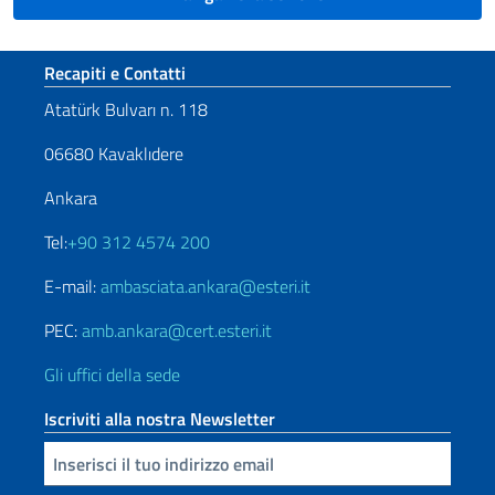
Sezione footer
Recapiti e Contatti
Atatürk Bulvarı n. 118
06680 Kavaklıdere
Ankara
Tel:
+90 312 4574 200
E-mail:
ambasciata.ankara@esteri.it
PEC:
amb.ankara@cert.esteri.it
Gli uffici della sede
Iscriviti alla nostra Newsletter
Inserisci la tua email