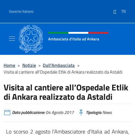
Salta al contenuto
IT
TR
Governo Italiano
Intestazione sito, social e menù
Ambasciata d'Italia ad Ankara
Il sito ufficiale dell'Ambasciata d'Italia ad A
Home
>
Notizie
>
Dall’Ambasciata
>
Visita al cantiere all’Ospedale Etlik di Ankara realizzato da Astaldi
Visita al cantiere all’Ospedale Etlik
di Ankara realizzato da Astaldi
Data pubblicazione:
04 Agosto 2017
Tipologia:
News
Lo scorso 2 agosto l’Ambasciatore d’Italia ad Ankara,