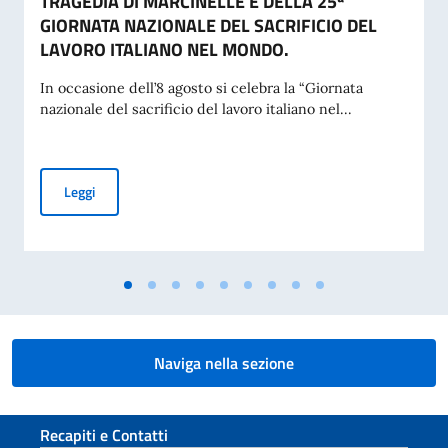
TRAGEDIA DI MARCINELLE E DELLA 25ª
GIORNATA NAZIONALE DEL SACRIFICIO DEL
LAVORO ITALIANO NEL MONDO.
In occasione dell’8 agosto si celebra la “Giornata
nazionale del sacrificio del lavoro italiano nel...
MESSAGGIO DEL VICE PRESIDENTE DEL CONSIGLIO DEI MI
Leggi
Naviga nella sezione
Sezione footer
Recapiti e Contatti