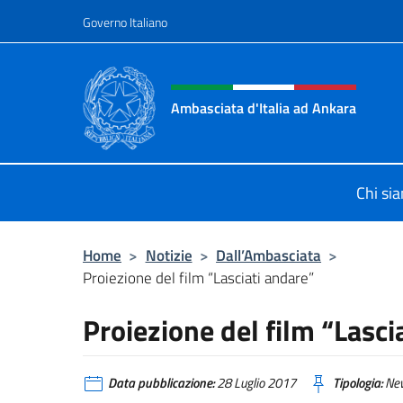
Salta al contenuto
Governo Italiano
Intestazione sito, social 
Ambasciata d'Italia ad Ankara
Il sito ufficiale dell'Ambasciata d'I
Chi si
Home
>
Notizie
>
Dall’Ambasciata
>
Proiezione del film “Lasciati andare”
Proiezione del film “Lasci
Data pubblicazione:
28 Luglio 2017
Tipologia:
Ne