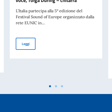
voce, Tolga During – chitarra
L’Italia partecipa alla 5° edizione del
Festival Sound of Europe organizzato dalla
rete EUNIC in...
SOUND OF EUROPE #5: DUO AMAR CORDA AD ANKARA Tosc
Leggi
LIANO IN FAVORE DEGLI STUDENTI STRANIERI PER L’A.A. 2026-2027 – 