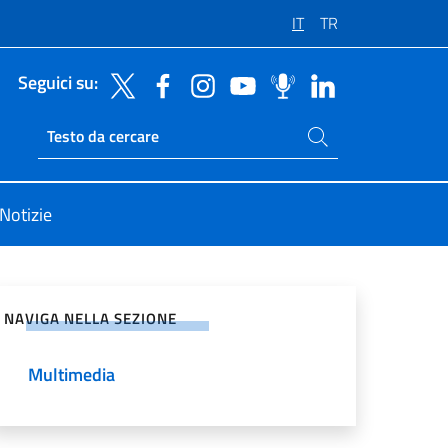
IT
TR
Seguici su:
Cerca nel sito
Ricerca sito live
Notizie
vidi sui Social Network
NAVIGA NELLA SEZIONE
Multimedia