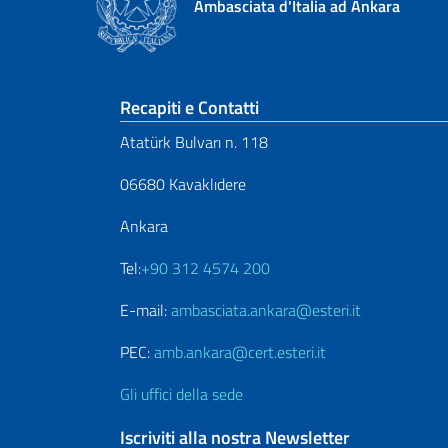
Ambasciata d'Italia ad Ankara
Sezione footer
Recapiti e Contatti
Atatürk Bulvarı n. 118
06680 Kavaklıdere
Ankara
Tel:
+90 312 4574 200
E-mail:
ambasciata.ankara@esteri.it
PEC:
amb.ankara@cert.esteri.it
Gli uffici della sede
Iscriviti alla nostra Newsletter