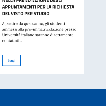
NELLA PRENOTAZIONE DEGLI
agos
APPUNTAMENTI PER LA RICHIESTA
A part
DEL VISTO PER STUDIO
cartac
A partire da quest’anno, gli studenti
ammessi alla pre-immatricolazione presso
Università italiane saranno direttamente
Leg
contattati...
a Zampini – voce, Tolga During – chitarra
GRADUATORIA FINALE
ISCRIVERSI ALLE UNIVERSITÀ ITALIANE A.A. 2026/2027: NOV
Leggi