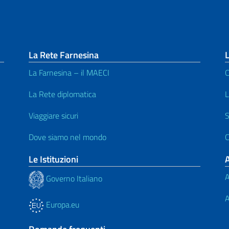
La Rete Farnesina
L
La Farnesina – il MAECI
C
La Rete diplomatica
L
Viaggiare sicuri
S
Dove siamo nel mondo
C
Le Istituzioni
A
Governo Italiano
A
Europa.eu