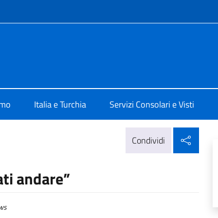
e menù
talia ad Ankara
amo
Italia e Turchia
Servizi Consolari e Visti
Condi
Condividi
ati andare”
ws