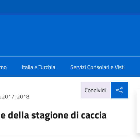
e menù
talia ad Ankara
amo
Italia e Turchia
Servizi Consolari e Visti
Condi
Condividi
cia 2017-2018
 della stagione di caccia