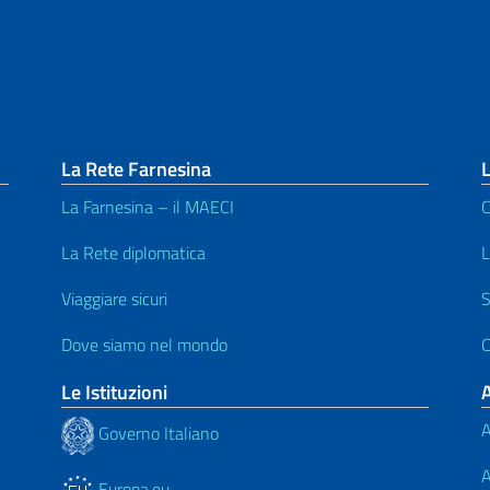
La Rete Farnesina
L
La Farnesina – il MAECI
C
La Rete diplomatica
L
Viaggiare sicuri
S
Dove siamo nel mondo
C
Le Istituzioni
A
Governo Italiano
A
Europa.eu