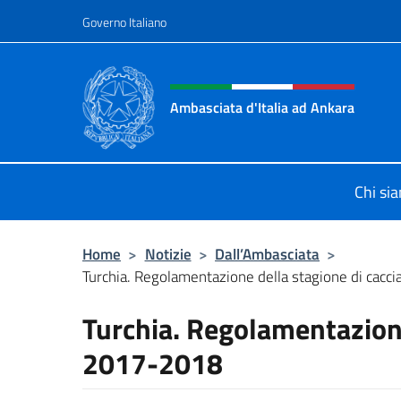
Salta al contenuto
Governo Italiano
Intestazione sito, social 
Ambasciata d'Italia ad Ankara
Il sito ufficiale dell'Ambasciata d'I
Chi si
Home
>
Notizie
>
Dall’Ambasciata
>
Turchia. Regolamentazione della stagione di cac
Turchia. Regolamentazione
2017-2018