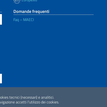
Domande frequenti
Faq – MAECI
ne di accessibilità
okies tecnici (necessari) e analitici.
2026 Copyright Min
gazione accetti l'utilizzo dei cookies.
Internazionale