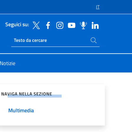
IT
Seguici su:
Cerca nel sito
Ricerca sito live
Notizie
vidi sui Social Network
NAVIGA NELLA SEZIONE
Multimedia