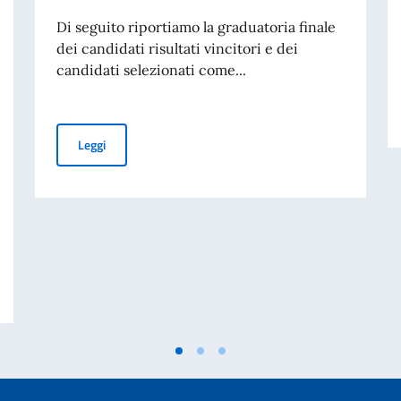
Di seguito riportiamo la graduatoria finale
dei candidati risultati vincitori e dei
candidati selezionati come...
BORSE DI STUDIO OFFERTE DAL GOVERNO ITALIANO IN
Leggi
GLIO DEI MINISTRI E MINISTRO DEGLI AFFARI ESTERI E DELLA COOPERA