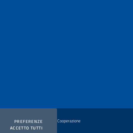
istero degli Affari Esteri e della Cooperazione
COOKIES
PREFERENZE
I COOKIES
ACCETTO TUTTI