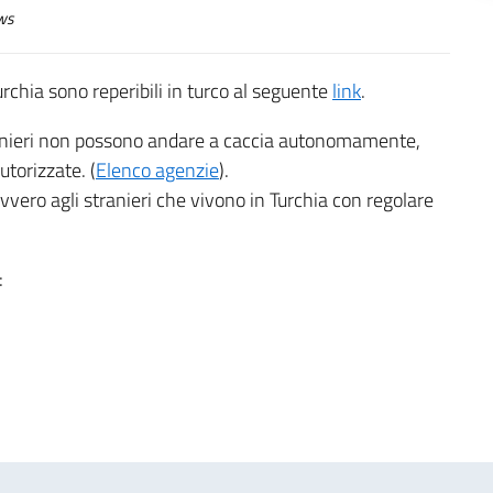
ws
urchia sono reperibili in turco al seguente
link
.
tranieri non possono andare a caccia autonomamente,
utorizzate. (
Elenco agenzie
).
ovvero agli stranieri che vivono in Turchia con regolare
: