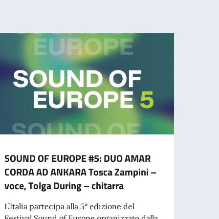
SOUND OF EUROPE #5: DUO AMAR
ISCR
CORDA AD ANKARA Tosca Zampini –
ITAL
voce, Tolga During – chitarra
NELL
APPU
L’Italia partecipa alla 5° edizione del
DEL 
Festival Sound of Europe organizzato dalla