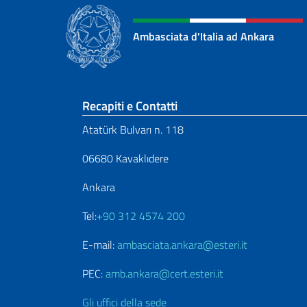
Ambasciata d'Italia ad Ankara
Sezione footer
Recapiti e Contatti
Atatürk Bulvarı n. 118
06680 Kavaklıdere
Ankara
Tel:
+90 312 4574 200
E-mail:
ambasciata.ankara@esteri.it
PEC:
amb.ankara@cert.esteri.it
Gli uffici della sede