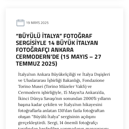
19 MAYIS 2025
“BÜYÜLÜ İTALYA” FOTOĞRAF
SERGİSİYLE 14 BÜYÜK İTALYAN
FOTOĞRAFÇI ANKARA
CERMODERN’DE (15 MAYIS – 27
TEMMUZ 2025)
İtalya’nın Ankara Büyükelçiliği ve İtalya Dışişleri
ve Uluslararası İşbirliği Bakanlığı, Fondazione
Torino Musei (Torino Müzeler Vakfı) ve
Cermodern işbirliğiyle, 15 Mayıs’ta Ankara’da,
İkinci Dünya Savaşı’nın sonundan 2000’li yılların
başına kadar çekilen ve İtalya’nın hikayesini
fotoğraflarla anlatan 130’dan fazla fotoğraftan
oluşan “Büyülü İtalya” sergisinin açılışını
gerçekleştirdi. Sergi, 14 önemli fotoğrafçı
tarafından keşfedilen yarımadanın manzarasını