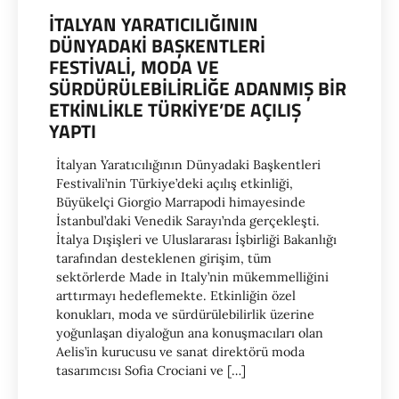
İTALYAN YARATICILIĞININ
DÜNYADAKI BAŞKENTLERI
FESTIVALI, MODA VE
SÜRDÜRÜLEBILIRLIĞE ADANMIŞ BIR
ETKINLIKLE TÜRKIYE’DE AÇILIŞ
YAPTI
İtalyan Yaratıcılığının Dünyadaki Başkentleri
Festivali’nin Türkiye’deki açılış etkinliği,
Büyükelçi Giorgio Marrapodi himayesinde
İstanbul’daki Venedik Sarayı’nda gerçekleşti.
İtalya Dışişleri ve Uluslararası İşbirliği Bakanlığı
tarafından desteklenen girişim, tüm
sektörlerde Made in Italy’nin mükemmelliğini
arttırmayı hedeflemekte. Etkinliğin özel
konukları, moda ve sürdürülebilirlik üzerine
yoğunlaşan diyaloğun ana konuşmacıları olan
Aelis’in kurucusu ve sanat direktörü moda
tasarımcısı Sofia Crociani ve […]