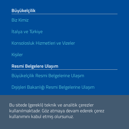
Büyükelçilik
Biz Kimiz
İtalya ve Türkiye
Konsolosluk Hizmetleri ve Vizeler
Kişiler
Resmi Belgelere Ulaşım
Büyükelçilik Resmi Belgelerine Ulaşım
Dışişleri Bakanlığı Resmi Belgelerine Ulaşım
Kullanışlı bağlantılar
Bu sitede (gerekli) teknik ve analitik çerezler
Note legali
Privacy e cookie policy
Dichiarazione di accessibilità
kullanılmaktadır.
Göz atmaya devam ederek çerez
kullanımını kabul etmiş olursunuz.