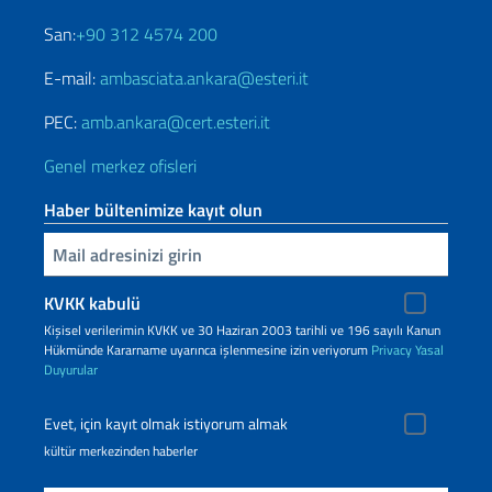
San:
+90 312 4574 200
E-mail:
ambasciata.ankara@esteri.it
PEC:
amb.ankara@cert.esteri.it
Genel merkez ofisleri
Haber bültenimize kayıt olun
Inserisci la tua email
KVKK kabulü
Kişisel verilerimin KVKK ve 30 Haziran 2003 tarihli ve 196 sayılı Kanun
Hükmünde Kararname uyarınca işlenmesine izin veriyorum
Privacy
Yasal
Duyurular
Evet, için kayıt olmak istiyorum almak
kültür merkezinden haberler